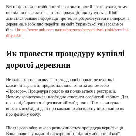
Всі ці фактори потрібно не тільки знати, але й враховувати, тому
що від них залежить вартість продукції, що купується. Щоб
дізнатися більше інформації про те, як розраховується найдорожча
деревина, необхідно перейти на сайт Української універсальної
біржі
https://www.uub.com.ua/rus/prozorro/perspektivni-rinki/zemelni-
dilyanki/
.
Як провести процедуру купівлі
дорогої деревини
Незважаючи на високу вартість, дорогі породи дерева, як і
класичні варіанти, продаються виключно за допомогою
«Прозоро». Процедура придбання починається з реєстрації.
Новому користувачеві необхідно створити особистий кабінет. Для
цього підбирається ліцензований майданчик. Там користувач
вносить необхідні дані про компанію або власну інформацію як
про фізичну особу.
Після цього обов’язково розпочинається процедура верифікації.
Вона полягає у наданні електронного підпису або організації