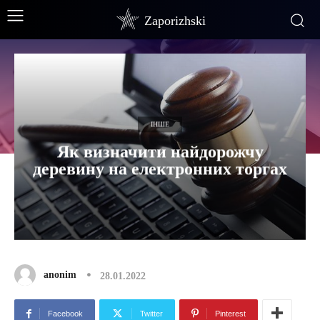
Zaporizhski
ІНШЕ
Як визначити найдорожчу
деревину на електронних торгах
anonim
28.01.2022
Facebook
Twitter
Pinterest