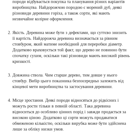
породи відбувається покупка та планування різних варіантів
виробництва. Найдорожчою породою є морений дуб, деякі
різновиди деревини горіха, а також сорти, які мають
незвичайне колірне оформлення.
Якість. Деревина може бути з дефектами, що суттєво знизить
її вартість. Найдорожча деревина визначається за рівним
стовбуром, який матиме необхідний для переробки діаметр.
Додатково враховується той факт, що дерево не повинно бути
спочатку сухим, оскільки такі різновиди мають високий рівень
крихкості.
Довжина ствола. Чим старше дерево, тим довше у нього
стовбур. Вибір цього показника безпосередньо залежить від
кінцевої мети виробництва та застосування деревини.
Місце зростання. Деякі породи відносяться до рідкісних і
можуть рости тільки в певній області. Така деревина
відноситься до особливо цінних порід і завжди продається за
високою ціною. Додатково ці сорти можуть продаватися
обмеженою кількістю, оскільки вирубка може бути здійснена
лише за обліку низки умов.