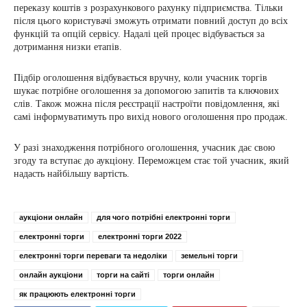
переказу коштів з розрахункового рахунку підприємства. Тільки
після цього користувачі зможуть отримати повний доступ до всіх
функцій та опцій сервісу. Надалі цей процес відбувається за
дотримання низки етапів.
Підбір оголошення відбувається вручну, коли учасник торгів
шукає потрібне оголошення за допомогою запитів та ключових
слів. Також можна після реєстрації настроїти повідомлення, які
самі інформуватимуть про вихід нового оголошення про продаж.
У разі знаходження потрібного оголошення, учасник дає свою
згоду та вступає до аукціону. Переможцем стає той учасник, який
надасть найбільшу вартість.
аукціони онлайн
для чого потрібні електронні торги
електронні торги
електронні торги 2022
електронні торги переваги та недоліки
земельні торги
онлайн аукціони
торги на сайті
торги онлайн
як працюють електронні торги