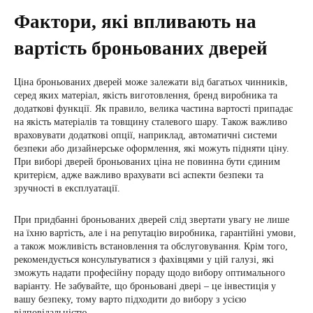
Фактори, які впливають на
вартість броньованих дверей
Ціна броньованих дверей може залежати від багатьох чинників,
серед яких матеріал, якість виготовлення, бренд виробника та
додаткові функції. Як правило, велика частина вартості припадає
на якість матеріалів та товщину сталевого шару. Також важливо
враховувати додаткові опції, наприклад, автоматичні системи
безпеки або дизайнерське оформлення, які можуть підняти ціну.
При виборі дверей броньованих ціна не повинна бути єдиним
критерієм, адже важливо врахувати всі аспекти безпеки та
зручності в експлуатації.
При придбанні броньованих дверей слід звертати увагу не лише
на їхню вартість, але і на репутацію виробника, гарантійні умови,
а також можливість встановлення та обслуговування. Крім того,
рекомендується консультуватися з фахівцями у цій галузі, які
зможуть надати професійну пораду щодо вибору оптимального
варіанту. Не забувайте, що броньовані двері – це інвестиція у
вашу безпеку, тому варто підходити до вибору з усією
відповідальністю.