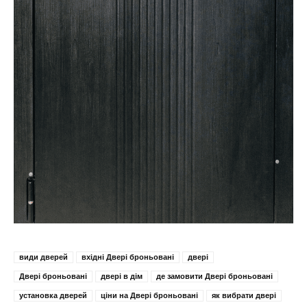
види дверей
вхідні Двері броньовані
двері
Двері броньовані
двері в дім
де замовити Двері броньовані
установка дверей
ціни на Двері броньовані
як вибрати двері