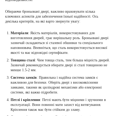
Обираючи броньовані двері, важливо враховувати кілька
ключових аспектів для забезпечення їхньої надійності. Ось
декілька критеріїв, на які варто звернути увагу:
Матеріали
: Якість матеріалів, використовуваних для
виготовлення дверей, грає вирішальну роль. Броньовані двері
зазвичай складаються зі сталевої обшивки та спеціального
наповнювача. Впевніться, що сталь використовується високої
якості та має відповідні сертифікати.
Товщина сталі
: Чим товща сталь, тим більша міцність дверей.
Зазвичай рекомендується обирати двері зі сталі товщиною не
менше 1.5-2 мм.
Система замків
: Правильна і надійна система замків є
важливою для безпеки. Оберіть двері з високоякісними
замками, такими як циліндрові механізми або електронні
системи, які важко підробити.
Петлі і кріплення
: Петлі мають бути міцними і зручними в
експлуатації. Вони повинні мати захист від витягування.
Кріплення також має бути стійким до зламу.