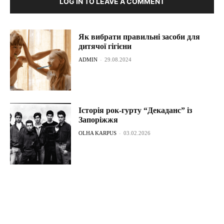
LOG IN TO LEAVE A COMMENT
Як вибрати правильні засоби для
дитячої гігієни
ADMIN
-
29.08.2024
Історія рок-гурту “Декаданс” із
Запоріжжя
OLHA KARPUS
-
03.02.2026