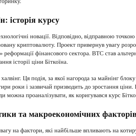
торинку.
: історія курсу
хнологічні новації. Відповідно, відправною точко
ізовану криптовалюту. Проект привернув увагу розро
» реформації фінансового сектора. ВТС став альте
ння історії ціни Біткоїна.
халвінг. Ця подія, за якої нагорода за майнінг блок
отири роки і зазвичай призводить до зростання ціни
іоди можна проаналізувати, як коригувався курс Бітко
тики та макроекономічних факторі
вагу на фактори, які найбільше впливають на котир