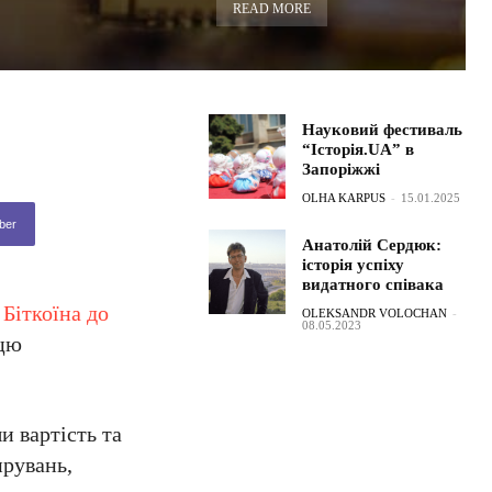
READ MORE
Науковий фестиваль
“Історія.UA” в
Запоріжжі
OLHA KARPUS
-
15.01.2025
ber
Анатолій Сердюк:
історія успіху
видатного співака
 Біткоїна до
OLEKSANDR VOLOCHAN
-
08.05.2023
 цю
и вартість та
ирувань,