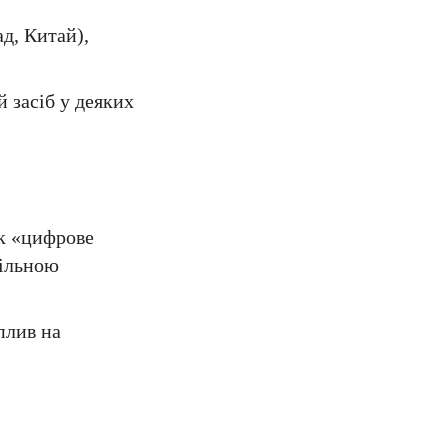
д, Китай),
 засіб у деяких
як «цифрове
більною
плив на