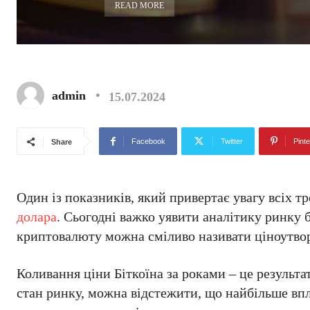
READ MORE
admin
15.07.2024
Facebook
Twitter
Pinte
Share
Один із показників, який привертає увагу всіх т
долара
. Сьогодні важко уявити аналітику ринку 
криптовалюту можна сміливо називати ціноутв
Коливання ціни Біткоїна за роками – це результа
стан ринку, можна відстежити, що найбільше впл