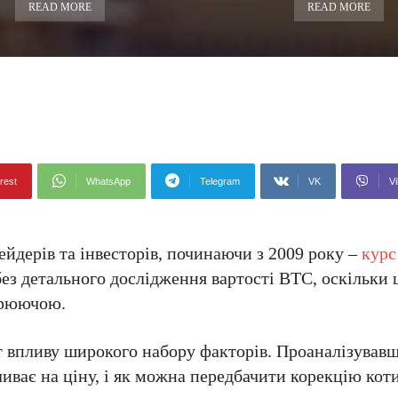
READ MORE
READ MORE
rest
WhatsApp
Telegram
VK
Vi
рейдерів та інвесторів, починаючи з 2009 року –
курс
без детального дослідження вартості ВТС, оскільки
орюючою.
т впливу широкого набору факторів. Проаналізувавш
иває на ціну, і як можна передбачити корекцію кот