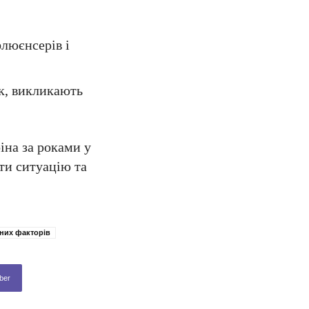
флюєнсерів і
ок, викликають
іна за роками у
ати ситуацію та
чних факторів
ber