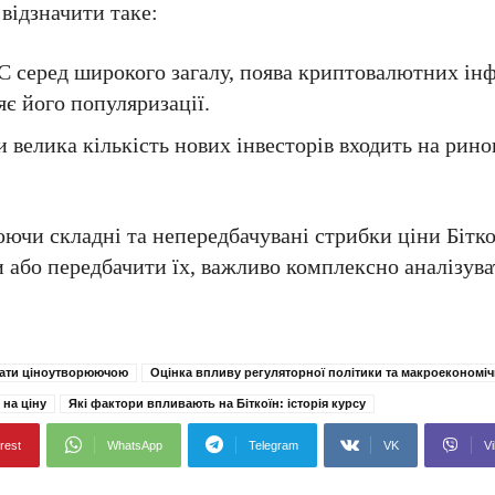
відзначити таке:
ТС серед широкого загалу, поява криптовалютних ін
є його популяризації.
и велика кількість нових інвесторів входить на рин
ючи складні та непередбачувані стрибки ціни Бітко
и або передбачити їх, важливо комплексно аналізув
вати ціноутворюючою
Оцінка впливу регуляторної політики та макроекономі
на ціну
Які фактори впливають на Біткоїн: історія курсу
rest
WhatsApp
Telegram
VK
Vi