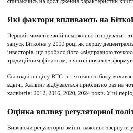
спираючись на дослідження характеристик крип
Які фактори впливають на Біткоїн
Перший момент, який неможливо ігнорувати – те
запуск Біткоіна у 2009 році як першу децентрал
інвесторів, що зробило його «відправною точкою
традиційним фінансам, з чого і почалося формува
Сьогодні на ціну ВТС із технічного боку впливає 
вдвічі. Халвінг відбувається приблизно раз на ч
халвінгів: 2012, 2016, 2020, 2024 роки. У ці пер
Оцінка впливу регуляторної полі
Вивчаючи регуляторні зміни, важливо звернути у