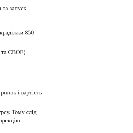
м та запуск
 крадіжки 850
E та CBOE)
ринок і вартість
рсу. Тому слід
орекцію.