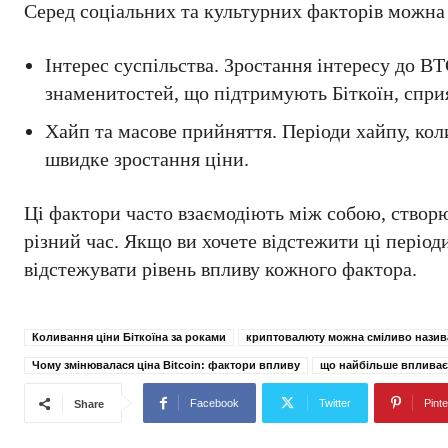
Серед соціальних та культурних факторів можна 
Інтерес суспільства. Зростання інтересу до В
знаменитостей, що підтримують Біткоїн, сприя
Хайп та масове прийняття. Періоди хайпу, кол
швидке зростання ціни.
Ці фактори часто взаємодіють між собою, створю
різний час. Якщо ви хочете відстежити ці період
відстежувати рівень впливу кожного фактора.
Коливання ціни Біткоїна за роками
криптовалюту можна сміливо нази
Чому змінювалася ціна Bitcoin: фактори впливу
що найбільше впливає 
Facebook
Twitter
Pinte
Share