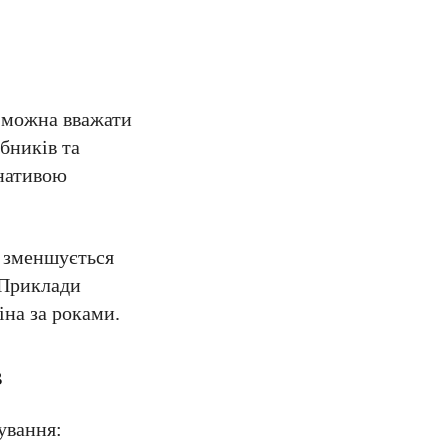
ю можна вважати
бників та
рнативою
у зменшується
. Приклади
іна за роками.
в
ування: