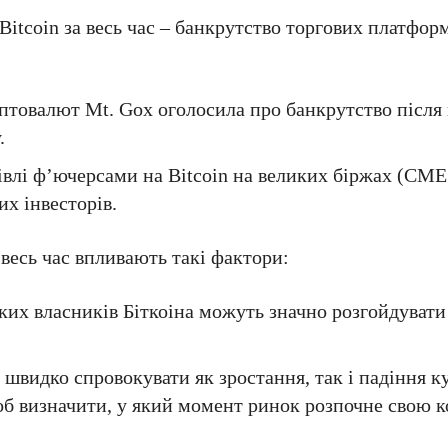
Bitcoin за весь час – банкрутство торгових платфор
иптовалют Mt. Gox оголосила про банкрутство після
.
гівлі ф’ючерсами на Bitcoin на великих біржах (CM
их інвесторів.
 весь час впливають такі фактори:
иких власників Біткоіна можуть значно розгойдувати 
 швидко спровокувати як зростання, так і падіння ку
об визначити, у який момент ринок розпочне свою к