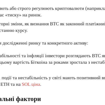
няють або строго регулюють криптовалюти (наприкла
час «тиску» на ринок.
торні зміни, як визнання ВТС як законний платіжний
станню курсу.
и дослідженні ринку та конкретного активу:
абільності та інфляції інвестори розглядають ВТС 
 цьому вартість Біткоіна за роками зростала з неста
 події та нестабільність у світі мають позитивний в
, ЕТН та на
SOL ціна
.
іальні фактори