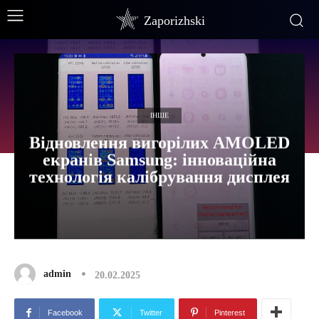
Zaporizhski
ІНШЕ
Відновлення вигорілих AMOLED
екранів Samsung: інноваційна
технологія калібрування дисплея
admin
20.02.2025
Facebook
Twitter
Pinterest