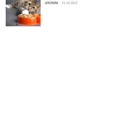
ANONIM
-
21.10.2022