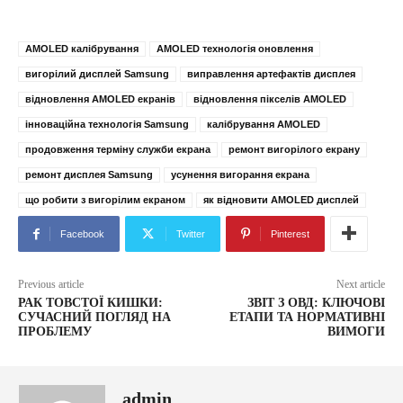
AMOLED калібрування
AMOLED технологія оновлення
вигорілий дисплей Samsung
виправлення артефактів дисплея
відновлення AMOLED екранів
відновлення пікселів AMOLED
інноваційна технологія Samsung
калібрування AMOLED
продовження терміну служби екрана
ремонт вигорілого екрану
ремонт дисплея Samsung
усунення вигорання екрана
що робити з вигорілим екраном
як відновити AMOLED дисплей
Facebook
Twitter
Pinterest
Previous article
Next article
РАК ТОВСТОЇ КИШКИ:
ЗВІТ З ОВД: КЛЮЧОВІ
СУЧАСНИЙ ПОГЛЯД НА
ЕТАПИ ТА НОРМАТИВНІ
ПРОБЛЕМУ
ВИМОГИ
admin