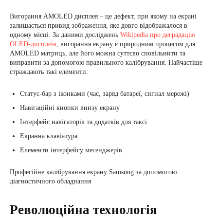
Вигорання AMOLED дисплея – це дефект, при якому на екрані
залишається привид зображення, яке довго відображалося в
одному місці. За даними досліджень
Wikipedia про деградацію
OLED-дисплеїв
, вигорання екрану є природним процесом для
AMOLED матриць, але його можна суттєво сповільнити та
виправити за допомогою правильного калібрування. Найчастіше
страждають такі елементи:
Статус-бар з іконками (час, заряд батареї, сигнал мережі)
Навігаційні кнопки внизу екрану
Інтерфейс навігаторів та додатків для таксі
Екранна клавіатура
Елементи інтерфейсу месенджерів
Професійне калібрування екрану Samsung за допомогою
діагностичного обладнання
Революційна технологія