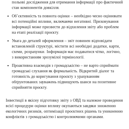
польові дослідження для отримання інформації про фактичний
стан компонентів довкілля.
Об’єктивність та повнота оцінки – необхідно чесно оцінювати
всі потенційні впливи, включаючи негативні. Приховування
інформації може призвести до відхилення звіту або проблем
на етапі реалізації проєкту.
Увага до деталей оформлення – звіт повинен відповідати
встановленій структурі, містити всі необхідні додатки, карти,
схеми, розрахунки. Інформація має подаватися чітко, логічно,
з використанням зрозумілої термінології.
Проактивна взаємодія з громадськістю – не варто сприймати
громадські слухання як формальність. Відкритий діалог та
готовність до коригування проєкту з урахуванням
обґрунтованих зауважень підвищують шанси на позитивне
сприйняття проєкту.
Інвестиції в якісну підготовку звіту з ОВД та належне проведення
всієї процедури оцінки впливу окупаються завдяки зниженню
екологічних ризиків, оптимізації проєктних рішень та уникненню
конфліктів з громадськістю і контролюючими органами.