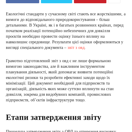
Екологічні стандарти у сучасному світі стають все жорсткішими, а
вимоги до відповідального природокористування – більш
детальними. В Україні, як і в багатьох розвинених країнах, перед
початком реалізації потенційно небезпечних для довкілля
проєктів необхідно провести оцінку їхнього впливу на
навколишнє середовище. Результати цієї оцінки оформлюються у
вигляді спеціального документа –
звіт з овд
.
Грамотно підготовлений звіт з овд є не лише формальною
вимогою законодавства, але й важливим інструментом
планування діяльності, який допомагає виявити потенційні
екологічні ризики та розробити ефективні заходи щодо їх
мінімізації. Цей документ необхідний для підприємств та
організацій, діяльність яких може суттєво вплинути на стан
довкілля, зокрема для видобувних компаній, промислових
підприємств, об’єктів інфраструктури тощо.
Етапи затвердження звіту
Процедура затвердження звіту з ОВД та отримання висновку