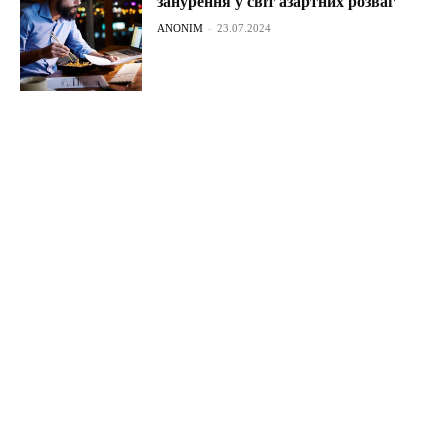
занурення у світ азартних розваг
ANONIM
-
23.07.2024