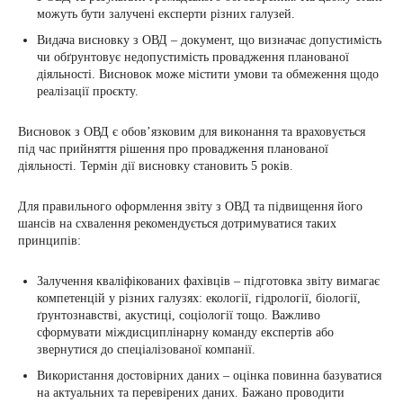
можуть бути залучені експерти різних галузей.
Видача висновку з ОВД – документ, що визначає допустимість
чи обґрунтовує недопустимість провадження планованої
діяльності. Висновок може містити умови та обмеження щодо
реалізації проєкту.
Висновок з ОВД є обов’язковим для виконання та враховується
під час прийняття рішення про провадження планованої
діяльності. Термін дії висновку становить 5 років.
Для правильного оформлення звіту з ОВД та підвищення його
шансів на схвалення рекомендується дотримуватися таких
принципів:
Залучення кваліфікованих фахівців – підготовка звіту вимагає
компетенцій у різних галузях: екології, гідрології, біології,
ґрунтознавстві, акустиці, соціології тощо. Важливо
сформувати міждисциплінарну команду експертів або
звернутися до спеціалізованої компанії.
Використання достовірних даних – оцінка повинна базуватися
на актуальних та перевірених даних. Бажано проводити