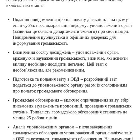
включає такі етапи:
Подання повідомлення про плановану діяльність – на цьому
етапі суб’єкт господарювання інформує уповноважений орган
(зазвичай це обласні департаменти екології) про свої наміри.
Повідомлення публікується в офіційних джерелах для
інформування громадськості.
Визначення обсягу досліджень – уповноважений орган,
враховуючи зауваження громадськості, визначає, які аспекти
впливу необхідно дослідити детально. Цей етап є
необов’язковим, але рекомендованим.
Підготовка та подання звіту з ОВД – розроблений звіт
подається до уповноваженого органу разом із оголошенням
про початок громадського обговорення.
Громадське обговорення – включає оприлюднення звіту, збір
письмових зауважень та пропозицій, проведення громадських
слухань. Тривалість громадського обговорення становить не
менше 25 робочих днів.
Аналіз уповноваженим органом – після завершення
громадського обговорення уповноважений орган аналізує звіт
з ОВД та результати громадського обговорення. На цьому етапі