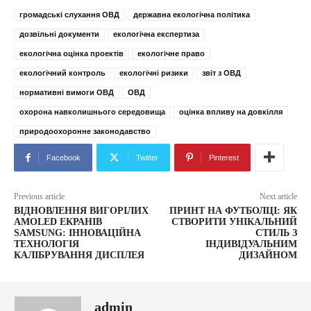
громадські слухання ОВД
державна екологічна політика
дозвільні документи
екологічна експертиза
екологічна оцінка проектів
екологічне право
екологічний контроль
екологічні ризики
звіт з ОВД
нормативні вимоги ОВД
ОВД
охорона навколишнього середовища
оцінка впливу на довкілля
природоохоронне законодавство
Facebook
Twitter
Pinterest
Previous article
Next article
ВІДНОВЛЕННЯ ВИГОРІЛИХ
ПРИНТ НА ФУТБОЛЦІ: ЯК
AMOLED ЕКРАНІВ
СТВОРИТИ УНІКАЛЬНИЙ
SAMSUNG: ІННОВАЦІЙНА
СТИЛЬ З
ТЕХНОЛОГІЯ
ІНДИВІДУАЛЬНИМ
КАЛІБРУВАННЯ ДИСПЛЕЯ
ДИЗАЙНОМ
admin