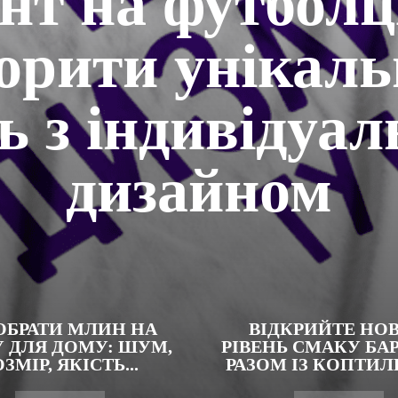
нт на футболці
орити унікал
ь з індивідуа
дизайном
ОБРАТИ МЛИН НА
ВІДКРИЙТЕ НО
 ДЛЯ ДОМУ: ШУМ,
РІВЕНЬ СМАКУ БА
ЗМІР, ЯКІСТЬ...
РАЗОМ ІЗ КОПТИ