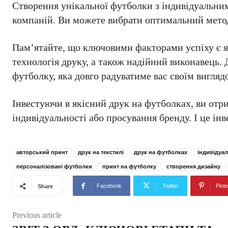
Створення унікальної футболки з індивідуальни
компаній. Ви можете вибрати оптимальний метод 
Пам’ятайте, що ключовими факторами успіху є я
технологія друку, а також надійний виконавець.
футболку, яка довго радуватиме вас своїм вигляд
Інвестуючи в якісний друк на футболках, ви отр
індивідуальності або просування бренду. І це інв
авторський принт
друк на текстилі
друк на футболках
індивідуа
персоналізовані футболки
принт на футболку
створення дизайну
Facebook
Twitter
Pinte
Share
Previous article