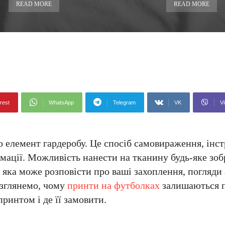
READ MORE
READ MORE
rest
WhatsApp
Telegram
VK
Vi
о елемент гардеробу. Це спосіб самовираження, інс
рмації. Можливість нанести на тканину будь-яке зо
 яка може розповісти про ваші захоплення, погляди 
озглянемо, чому
принти на футболках
залишаються 
ринтом і де її замовити.