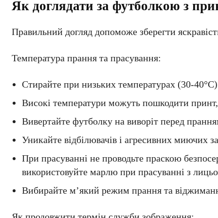
Як доглядати за футболкою з при
Правильний догляд допоможе зберегти яскравість 
Температура прання та прасування:
Стирайте при низьких температурах (30-40°C)
Високі температури можуть пошкодити принт, 
Вивертайте футболку на виворіт перед пранням
Уникайте відбілювачів і агресивних миючих з
При прасуванні не проводьте праскою безпосер
використовуйте марлю при прасуванні з лицьо
Вибирайте м’який режим прання та віджимання
Як продовжити термін служби зображення: