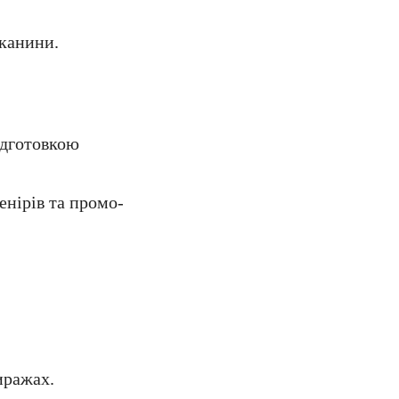
тканини.
ідготовкою
енірів та промо-
иражах.