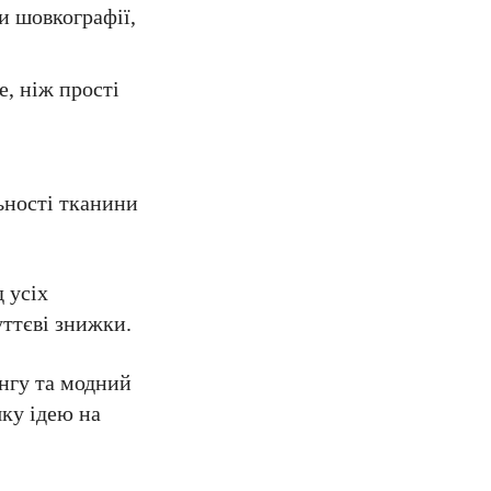
и шовкографії,
, ніж прості
ьності тканини
д усіх
уттєві знижки.
ингу та модний
яку ідею на