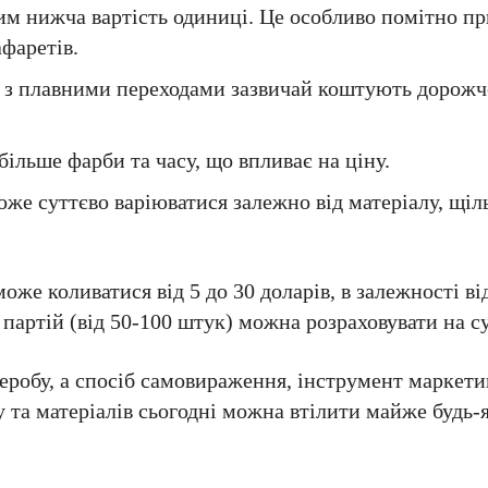
им нижча вартість одиниці. Це особливо помітно пр
афаретів.
я з плавними переходами зазвичай коштують дорожче
ільше фарби та часу, що впливає на ціну.
оже суттєво варіюватися залежно від матеріалу, щіл
оже коливатися від 5 до 30 доларів, в залежності ві
партій (від 50-100 штук) можна розраховувати на с
еробу, а спосіб самовираження, інструмент маркет
 та матеріалів сьогодні можна втілити майже будь-