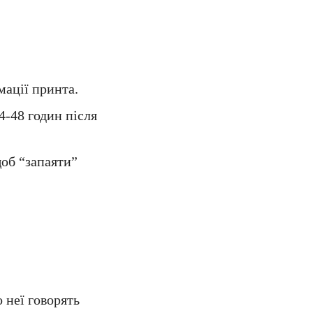
мації принта.
4-48 годин після
об “запаяти”
 неї говорять