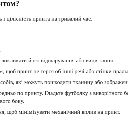
нтом?
і цілісність принта на тривалий час.
.
викликати його відшарування або вицвітання.
, щоб принт не терся об інші речі або стінки прал
асобів, які можуть пошкодити тканину або зображен
едньо по принту. Гладьте футболку з виворітного б
вого боку.
, щоб мінімізувати механічний вплив на принт.