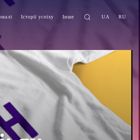
ивалі
Історії успіху
Інше
UA
RU