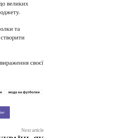
до великих
бюджету.
болки та
 створити
 вираження своєї
йн
мода на футболки
ber
Next article