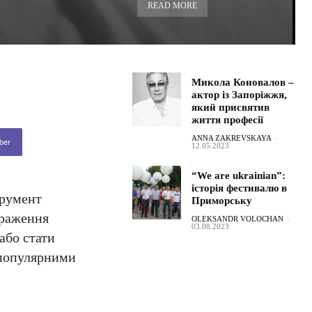
READ MORE
Микола Коновалов –
актор із Запоріжжя,
який присвятив
життя професії
ANNA ZAKREVSKAYA
-
ber
12.05.2023
“We are ukrainian”:
історія фестивалю в
трумент
Приморську
браження
OLEKSANDR VOLOCHAN
-
03.08.2023
або стати
популярними