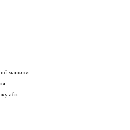
ьної машини.
ня.
оку або