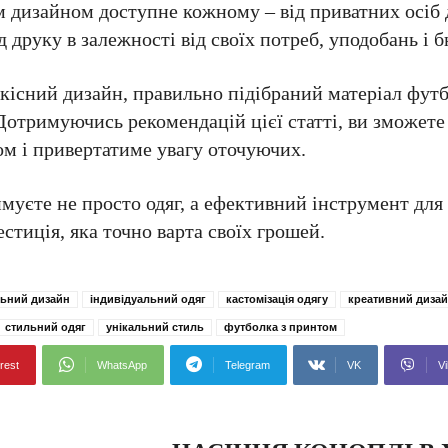
м дизайном доступне кожному – від приватних осіб 
друку в залежності від своїх потреб, уподобань і 
кісний дизайн, правильно підібраний матеріал фут
 Дотримуючись рекомендацій цієї статті, ви зможете
ом і привертатиме увагу оточуючих.
имуєте не просто одяг, а ефективний інструмент для
естиція, яка точно варта своїх грошей.
льний дизайн
індивідуальний одяг
кастомізація одягу
креативний диза
стильний одяг
унікальний стиль
футболка з принтом
rest
WhatsApp
Telegram
VK
Vi