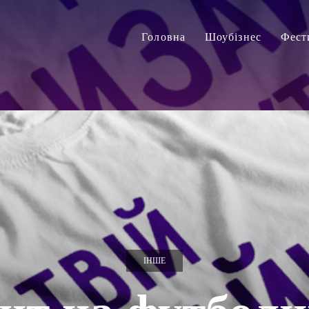
Головна
Шоубізнес
Фест
ІНШЕ