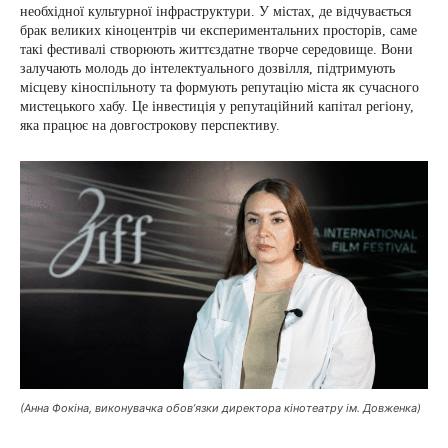
необхідної культурної інфраструктури. У містах, де відчувається
брак великих кіноцентрів чи експериментальних просторів, саме
такі фестивалі створюють життєздатне творче середовище. Вони
залучають молодь до інтелектуального дозвілля, підтримують
місцеву кіноспільноту та формують репутацію міста як сучасного
мистецького хабу. Це інвестиція у репутаційний капітал регіону,
яка працює на довгострокову перспективу.
(Анна Фокіна, виконувачка обов’язки директора кінотеатру ім. Довженка)