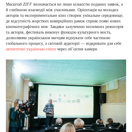
Масштаб
ZIFF
визначається не лише кількістю поданих заявок, а
й глибиною взаємодії між учасниками. Орієнтація на молодих
авторів та експериментальне кіно створює унікальне середовище,
де відсутність жорстких комерційних рамок сприяє появі нових
кінематографічних мов. Завдяки залученню іноземних режисерів
та акторів, фестиваль виконує функцію культурного моста,
дозволяючи українським митцям відчувати себе частиною
глобального процесу, а світовій аудиторії — відкривати для себе
автентичні українські сенси
через об’єктив камери.