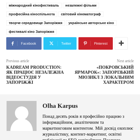
міжнародний кінофестиваль
незалежні фільми
професійна кіноспільнота
світовий кінематограф
творче середовище Запоріжжя
українське авторське кіно
фестивалі кіно Запоріжжя
Facebook
Twitter
Pinterest
Previous article
Next article
KADREAM PRODUCTION:
«ПОКРОВСЬКИЙ
ЯК ПРАЦЮЄ НЕЗАЛЕЖНА
ЯРМАРОК»: ЗАПОРІЗЬКИЙ
ВІДЕОСТУДІЯ У
МЮЗИКЛ З ЛОКАЛЬНИМ
ЗАПОРІЖЖІ
ХАРАКТЕРОМ
Olha Karpus
Понад десять років я професійно працюю з
інформаційним, аналітичним та
маркетинговим контентом. Мій досвід охоплює
журналістику, контент-маркетинг, освітні