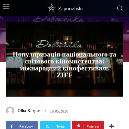
Zaporizhski
ШОУ-БІЗНЕС
Популяризація національного та
світового кіномистецтва:
міжнародний кінофестиваль
ZIFF
Olha Karpus
16.05.2026
Facebook
Twitter
Pinterest