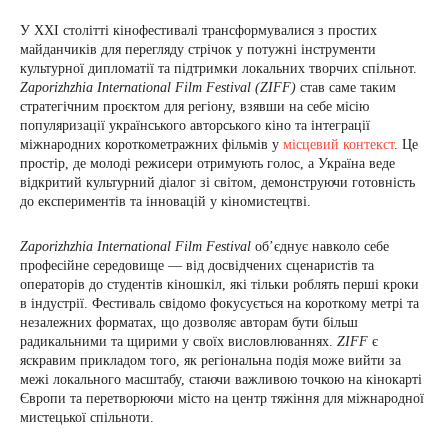
У XXI столітті кінофестивалі трансформувалися з простих
майданчиків для перегляду стрічок у потужні інструменти
культурної дипломатії та підтримки локальних творчих спільнот.
Zaporizhzhia International Film Festival (ZIFF)
став саме таким
стратегічним проєктом для регіону, взявши на себе місію
популяризації українського авторського кіно та інтеграції
міжнародних короткометражних фільмів у
місцевий контекст
. Це
простір, де молоді режисери отримують голос, а Україна веде
відкритий культурний діалог зі світом, демонструючи готовність
до експериментів та інновацій у кіномистецтві.
Zaporizhzhia International Film Festival
об’єднує навколо себе
професійне середовище — від досвідчених сценаристів та
операторів до студентів кіношкіл, які тільки роблять перші кроки
в індустрії. Фестиваль свідомо фокусується на короткому метрі та
незалежних форматах, що дозволяє авторам бути більш
радикальними та щирими у своїх висловлюваннях.
ZIFF
є
яскравим прикладом того, як регіональна подія може вийти за
межі локального масштабу, стаючи важливою точкою на кінокарті
Європи та перетворюючи місто на центр тяжіння для міжнародної
мистецької спільноти.