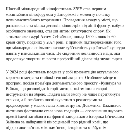
Шостий міжнародний кінофестиваль
ZIFF
став першим
масштабним кінофорумом у Запоріжжі з моменту початку
повномасштабного вторгнення. Проведення заходу у місті, що
розташоване за кілька десятків кілометрів від лінії фронту, набуло
особливого значення, ставши актом культурного опору. Як
зазначає член журі Ахтем Сеітаблаєв, понад 1800 заявок із 60
країн світу, поданих у 2024 році, є прямим підтвердженням того,
що міжнародна спільнота визнає суб’єктність української культури
навіть у найскладніші часи. Це свідчення незламності нації, яка
продовжує творити та вести професійний діалог під звуки сирен.
У 2024 році фестиваль поєднав у собі презентацію актуального
короткого метра та глибокі сенсові акценти. Особливе місце в
програмі посіла прем’єра документального проєкту «Культура vs
Війна», що розповідає історії митців, які змінили творчі
інструменти на зброю. Глядачі мали змогу не лише переглянути
стрічки, а й особисто поспілкуватися з режисерами та
продюсерами у малих залах кінотеатру ім. Довженка. Важливою
частиною фестивалю стала нова традиція — оголошення лауреата
премії імені загиблого на фронті запорізького історика В’ячеслава
Зайцева за найкращий кіносценарій про рідний край, що
підкреслює зв’язок між пам’яттю, історією та майбутнім