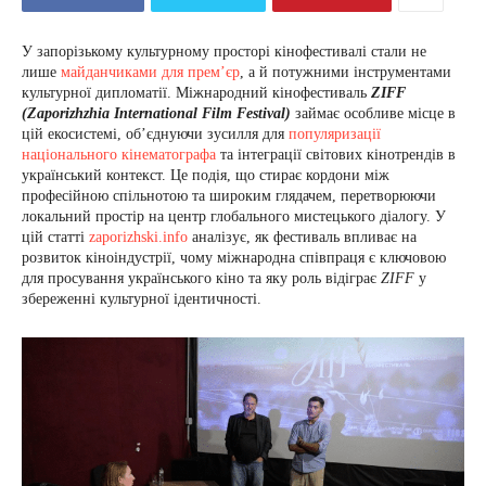
У запорізькому культурному просторі кінофестивалі стали не
лише
майданчиками для прем’єр
, а й потужними інструментами
культурної дипломатії. Міжнародний кінофестиваль
ZIFF
(Zaporizhzhia International Film Festival)
займає особливе місце в
цій екосистемі, об’єднуючи зусилля для
популяризації
національного кінематографа
та інтеграції світових кінотрендів в
український контекст. Це подія, що стирає кордони між
професійною спільнотою та широким глядачем, перетворюючи
локальний простір на центр глобального мистецького діалогу. У
цій статті
zaporizhski.info
аналізує, як фестиваль впливає на
розвиток кіноіндустрії, чому міжнародна співпраця є ключовою
для просування українського кіно та яку роль відіграє
ZIFF
у
збереженні культурної ідентичності.