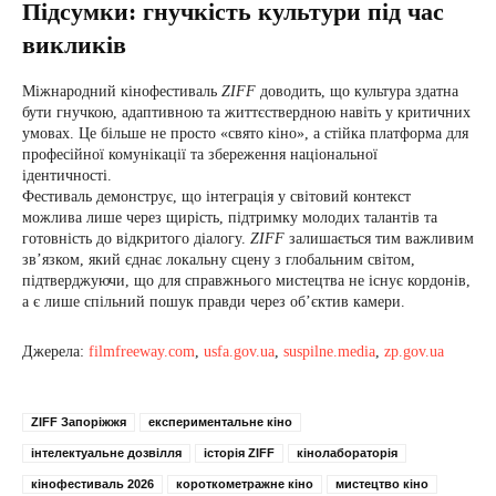
Підсумки: гнучкість культури під час
викликів
Міжнародний кінофестиваль
ZIFF
доводить, що культура здатна
бути гнучкою, адаптивною та життєствердною навіть у критичних
умовах. Це більше не просто «свято кіно», а стійка платформа для
професійної комунікації та збереження національної
ідентичності.
Фестиваль демонструє, що інтеграція у світовий контекст
можлива лише через щирість, підтримку молодих талантів та
готовність до відкритого діалогу.
ZIFF
залишається тим важливим
зв’язком, який єднає локальну сцену з глобальним світом,
підтверджуючи, що для справжнього мистецтва не існує кордонів,
а є лише спільний пошук правди через об’єктив камери.
Джерела:
filmfreeway.com
,
usfa.gov.ua
,
suspilne.media
,
zp.gov.ua
ZIFF Запоріжжя
експериментальне кіно
інтелектуальне дозвілля
історія ZIFF
кінолабораторія
кінофестиваль 2026
короткометражне кіно
мистецтво кіно