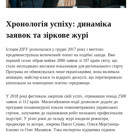
Хронологія успіху: динаміка
заявок та зіркове журі
Історія
ZIFF
розпочалася у грудні 2017 року і миттєво
продемонструвала величезний попит на подібні заходи. Вже
перший сезон зібрав майже 2000 заявок зі 107 країн світу, що
стало несподівано високим показником для регіонального старту.
Програма не обмежувалася лише екранізаціями; вона включала
анімацію, майстер-класи та відкриті дискусії, що перетворювало
кінопокази на повноцінне освітнє середовище.
У 2018 році фестиваль закріпив свій успіх, отримавши понад 2500
заявок зі 112 країн. Масштабування події дозволило додати до
програми позаконкурсні покази повнометражних українських
стрічок, залучаючи до оцінювання робіт визнаних професіоналів
індустрії. У різні роки до складу журі входили режисери,
продюсери та актори, зокрема Павло Сушко, Олеся Моргунець-
Ісаєнко та Олег Маламуж. Така експертна підтримка підняла