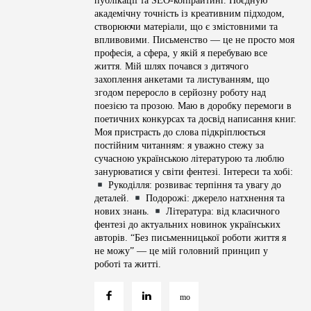
публікації та SEO-копірайтинг. Поєдную
академічну точність із креативним підходом,
створюючи матеріали, що є змістовними та
впливовими. Письменство — це не просто моя
професія, а сфера, у якій я перебуваю все
життя. Мій шлях почався з дитячого
захоплення анкетами та листуванням, що
згодом переросло в серйозну роботу над
поезією та прозою. Маю в доробку перемоги в
поетичних конкурсах та досвід написання книг.
Моя пристрасть до слова підкріплюється
постійним читанням: я уважно стежу за
сучасною українською літературою та люблю
занурюватися у світи фентезі. Інтереси та хобі:
Рукоділля: розвиває терпіння та увагу до
деталей.
Подорожі: джерело натхнення та
нових знань.
Література: від класичного
фентезі до актуальних новинок українських
авторів. “Без письменницької роботи життя я
не можу” — це мій головний принцип у
роботі та житті.