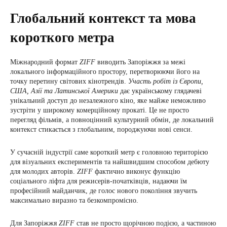
Глобальний контекст та мова
короткого метра
Міжнародний формат
ZIFF
виводить Запоріжжя за межі
локального інформаційного простору, перетворюючи його на
точку перетину світових кінотрендів.
Участь робіт із Європи,
США, Азії та Латинської Америки
дає українському глядачеві
унікальний доступ до незалежного кіно, яке майже неможливо
зустріти у широкому комерційному прокаті. Це не просто
перегляд фільмів, а повноцінний культурний обмін, де локальний
контекст стикається з глобальним, породжуючи нові сенси.
У сучасній індустрії саме короткий метр є головною територією
для візуальних експериментів та найшвидшим способом дебюту
для молодих авторів.
ZIFF
фактично виконує функцію
соціального ліфта для режисерів-початківців, надаючи їм
професійний майданчик, де голос нового покоління звучить
максимально виразно та безкомпромісно.
Для Запоріжжя
ZIFF
став не просто щорічною подією, а частиною