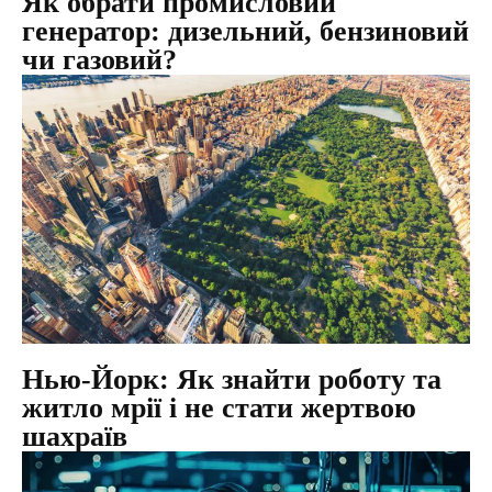
Як обрати промисловий
генератор: дизельний, бензиновий
чи газовий?
Нью-Йорк: Як знайти роботу та
житло мрії і не стати жертвою
шахраїв