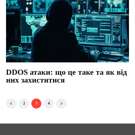
DDOS атаки: що це таке та як від
них захиститися
2
3
4