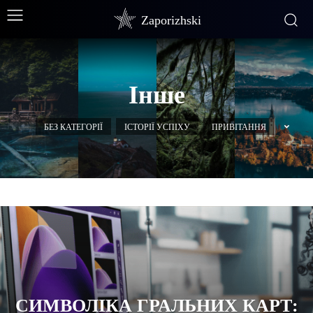
Zaporizhski
Інше
БЕЗ КАТЕГОРІЇ
ІСТОРІЇ УСПІХУ
ПРИВІТАННЯ
СИМВОЛІКА ГРАЛЬНИХ КАРТ: