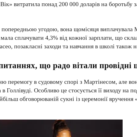
ік» витратила понад 200 000 доларів на боротьбу з
ю попередньою угодою, вона щомісяця виплачувала 
мала сплачувати 4,3% від кожної зарплати, що скл
о, позакласні заходи та навчання в школі також на
 питаннях, що радо вітали провідні
ю перемогу в судовому спорі з Мартінесом, але вон
в Голлівуді. Особливо це стосується її виходу на по
найбільш обговорюваній сукні із церемонії вручення