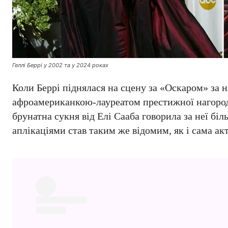
Геллі Беррі у 2002 та у 2024 роках
Коли Беррі піднялася на сцену за «Оскаром» за 
афроамериканкою-лауреатом престижної нагороди
брунатна сукня від Елі Сааба говорила за неї бі
аплікаціями став таким же відомим, як і сама акт