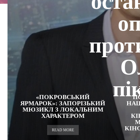
остан
оп
прот
О
пі
«ПОКРОВСЬКИЙ
П
ЯРМАРОК»: ЗАПОРІЗЬКИЙ
НАЦ
МЮЗИКЛ З ЛОКАЛЬНИМ
ХАРАКТЕРОМ
КІ
М
КІН
READ MORE