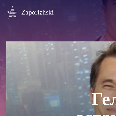
Zaporizhski
Ге