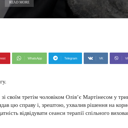
READ MORE
rest
WhatsApp
Telegram
VK
Vi
гу.
зі своїм третім чоловіком Олів’є Мартінесом у три
ядав цю справу і, зрештою, ухвалив рішення на кори
атність відвідувати сеанси терапії спільного вихова