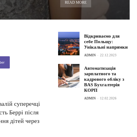
READ MORE
Відкриваємо для
себе Польщу:
Унікальні напрямки
ADMIN
-
22.12.2023
ber
Автоматизація
зарплатного та
кадрового обліку з
BAS Бухгалтерія
КОРП
ADMIN
-
12.02.2026
валій суперечці
сть Беррі після
ння дітей через