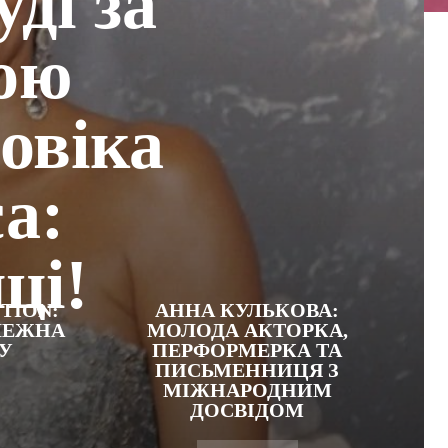
уді за
ною
овіка
а:
ці!
TION:
АННА КУЛЬКОВА:
ЛЕЖНА
МОЛОДА АКТОРКА,
 У
ПЕРФОРМЕРКА ТА
ПИСЬМЕННИЦЯ З
МІЖНАРОДНИМ
ДОСВІДОМ