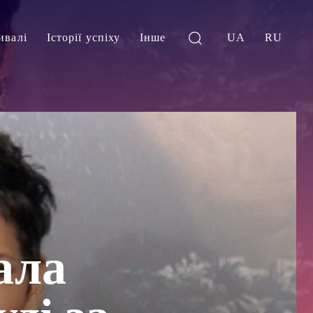
ивалі
Історії успіху
Інше
UA
RU
ала