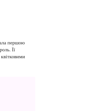
стала першою
оль. Її
з квітковими