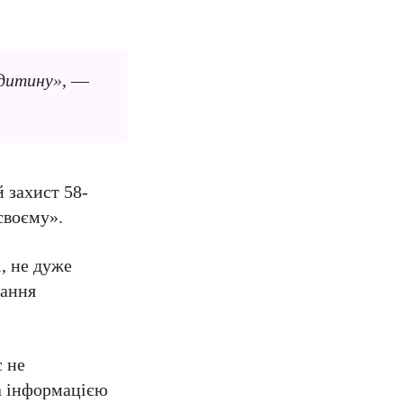
 дитину»
, —
й захист 58-
своєму».
і, не дуже
вання
с не
а інформацією