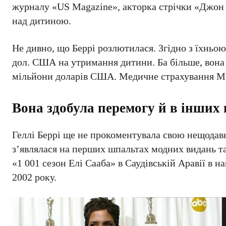
журналу «US Magazine», акторка стрічки «Джон В
над дитиною.
Не дивно, що Беррі розлютилася. Згідно з їхньо
дол. США на утримання дитини. Ба більше, вона 
мільйони доларів США. Медичне страхування Масе
Вона здобула перемогу й в інших
Геллі Беррі ще не прокоментувала свою нещодавн
з’являлася на перших шпальтах модних видань та 
«1 001 сезон Елі Сааба» в Саудівській Аравії в 
2002 року.