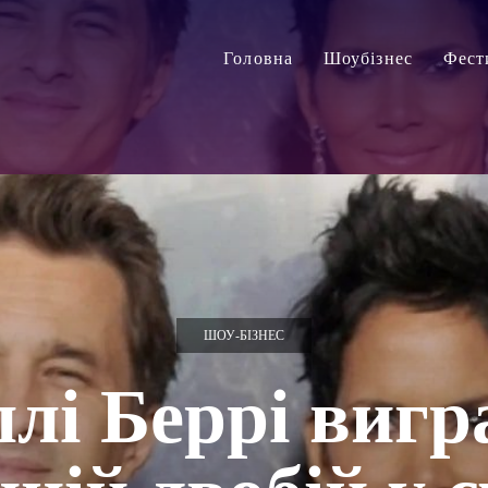
Головна
Шоубізнес
Фест
ШОУ-БІЗНЕС
ллі Беррі вигр