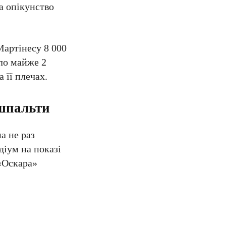
а опікунство
Мартінесу 8 000
ало майже 2
 її плечах.
 шпальти
а не раз
діум на показі
 «Оскара»