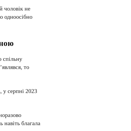
й чоловік не
во одноосібно
иною
о спільну
’являвся, то
, у серпні 2023
дноразово
ь навіть благала