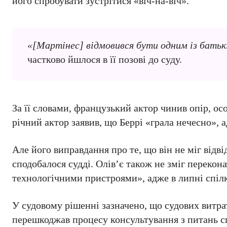
його спробувати зустрітися «віч-на-віч».
«[Мартінес] відмовився бути одним із батькі
частково йшлося в її позові до суду.
За її словами, французький актор чинив опір, осо
річний актор заявив, що Беррі «грала нечесно»,
Але його виправдання про те, що він не міг відві
сподобалося судді. Олів’є також не зміг перекон
технологічними пристроями», адже в липні спілк
У судовому рішенні зазначено, що судових витра
перешкоджав процесу консультування з питань с