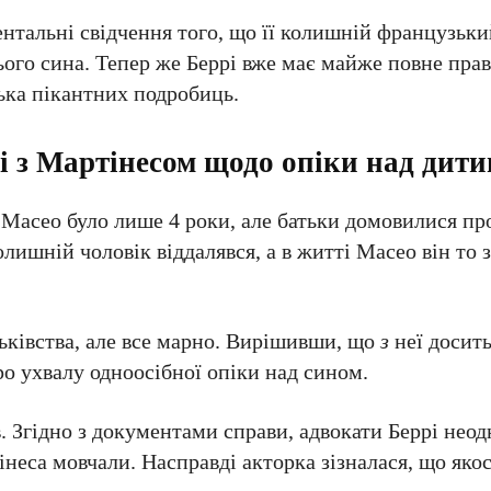
нтальні свідчення того, що її колишній французьки
ього сина. Тепер же Беррі вже має майже повне пра
лька пікантних подробиць.
рі з Мартінесом щодо опіки над дит
и Масео було лише 4 роки, але батьки домовилися пр
лишній чоловік віддалявся, а в житті Масео він то з
тьківства, але все марно. Вирішивши, що
з
неї досить
ро ухвалу одноосібної опіки над сином.
в. Згідно з документами справи, адвокати Беррі нео
інеса мовчали. Насправді акторка зізналася, що якос