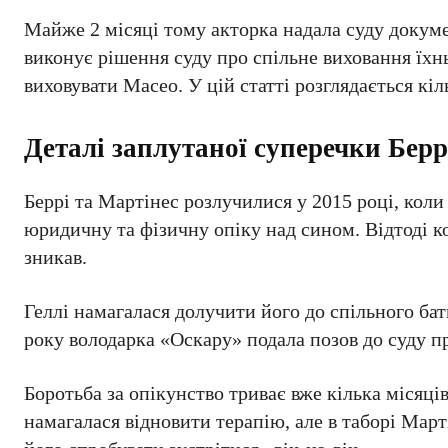
Майже 2 місяці тому акторка надала суду докуме
виконує рішення суду про спільне виховання їхн
виховувати Масео. У цій статті розглядається кі
Деталі заплутаної суперечки Бер
Беррі та Мартінес розлучилися у 2015 році, кол
юридичну та фізичну опіку над сином. Відтоді ко
зникав.
Геллі намагалася долучити його до спільного ба
року володарка «Оскару» подала позов до суду п
Боротьба за опікунство триває вже кілька місяці
намагалася відновити терапію, але в таборі Март