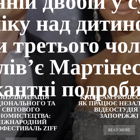
ній двобій у с
іку над дити
и третього чол
лів’є Мартінес
кантні подроби
ОПУЛЯРИЗАЦІЯ
KADREAM PRODUC
ІОНАЛЬНОГО ТА
ЯК ПРАЦЮЄ НЕЗА
СВІТОВОГО
ВІДЕОСТУДІЯ
НОМИСТЕЦТВА:
ЗАПОРІЖЖІ
ІЖНАРОДНИЙ
ОФЕСТИВАЛЬ ZIFF
READ MORE