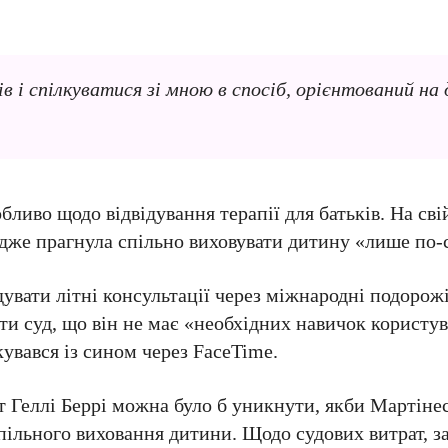
в і спілкуватися зі мною в спосіб, орієнтований на
бливо щодо відвідування терапії для батьків. На сві
 адже прагнула спільно виховувати дитину «лише по-
дувати літні консультації через міжнародні подорож
ати суд, що він не має «необхідних навичок користу
увався із сином через FaceTime.
т Геллі Беррі можна було б уникнути, якби Мартіне
пільного виховання дитини. Щодо судових витрат, з