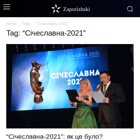
Zaporizhski
Home
Tags
“Січеславна-2021”
Tag: “Січеславна-2021”
“Січеславна-2021”: як це було?