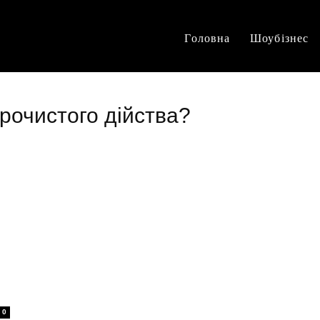
Головна
Шоубізнес
урочистого дійства?
0