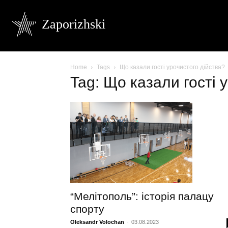
Zaporizhski
Home
Tags
Що казали гості урочистого дійства?
Tag: Що казали гості 
“Мелітополь”: історія палацу
спорту
Oleksandr Volochan
-
03.08.2023