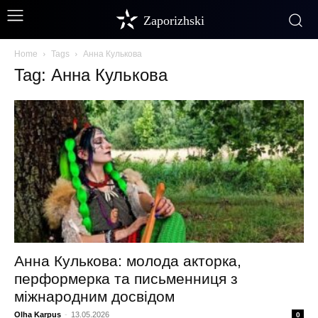
Zaporizhski
Home
Tags
Анна Кулькова
Tag: Анна Кулькова
Анна Кулькова: молода акторка,
перформерка та письменниця з
міжнародним досвідом
Olha Karpus
-
13.05.2026
0