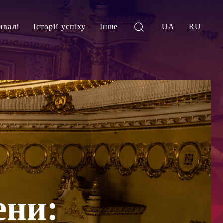
ивалі
Історії успіху
Інше
UA
RU
ени: