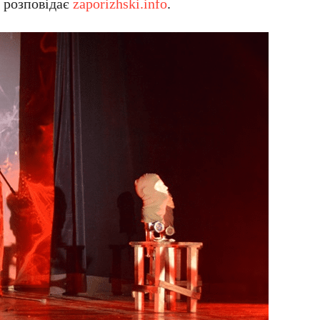
, розповідає
zaporizhski.info
.