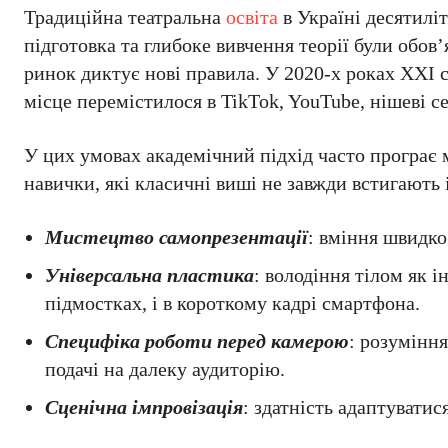
Традиційна театральна
освіта
в Україні десятилі
підготовка та глибоке вивчення теорії були обо
ринок диктує нові правила. У 2020-х роках XXI 
місце перемістилося в TikTok, YouTube, нішеві с
У цих умовах академічний підхід часто програє
навички, які класичні виші не завжди встигають 
Мистецтво самопрезентації
: вміння швидко
Універсальна пластика
: володіння тілом як 
підмостках, і в короткому кадрі смартфона.
Специфіка роботи перед камерою
: розуміння
подачі на далеку аудиторію.
Сценічна імпровізація
: здатність адаптуватис