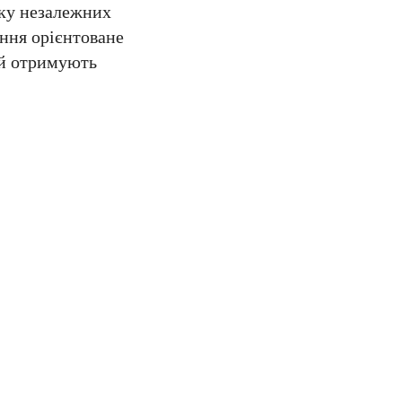
тку незалежних
ання орієнтоване
дій отримують