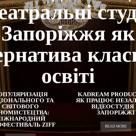
еатральні студ
Запоріжжя як
ернатива клас
освіті
ОПУЛЯРИЗАЦІЯ
KADREAM PRODUC
ІОНАЛЬНОГО ТА
ЯК ПРАЦЮЄ НЕЗА
СВІТОВОГО
ВІДЕОСТУДІЯ
НОМИСТЕЦТВА:
ЗАПОРІЖЖІ
ІЖНАРОДНИЙ
ОФЕСТИВАЛЬ ZIFF
READ MORE