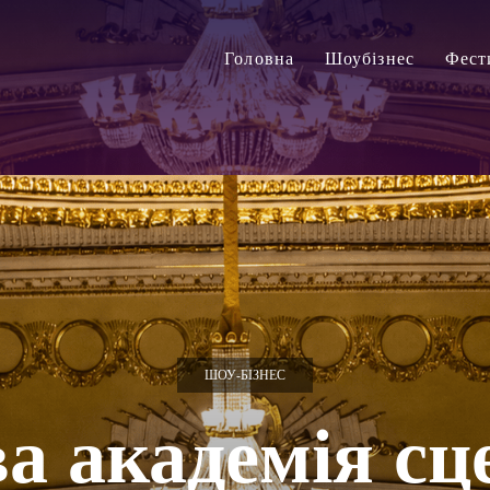
Головна
Шоубізнес
Фест
ШОУ-БІЗНЕС
а академія сц