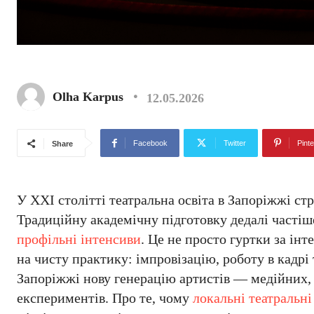
Olha Karpus
12.05.2026
Facebook
Twitter
Pinte
Share
У XXI столітті театральна освіта в Запоріжжі ст
Традиційну академічну підготовку дедалі часті
профільні інтенсиви
. Це не просто гуртки за інт
на чисту практику: імпровізацію, роботу в кадрі
Запоріжжі нову генерацію артистів — медійних, 
експериментів. Про те, чому
локальні театральні 