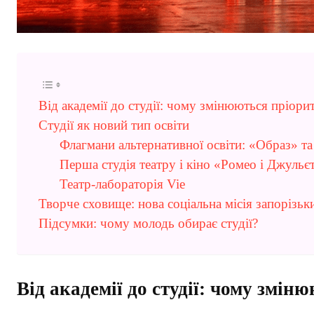
Від академії до студії: чому змінюються пріори
Студії як новий тип освіти
Флагмани альтернативної освіти: «Образ» т
Перша студія театру і кіно «Ромео і Джульє
Театр-лабораторія Vie
Творче сховище: нова соціальна місія запорізьк
Підсумки: чому молодь обирає студії?
Від академії до студії: чому змі