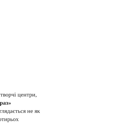
творчі центри,
раз»
глядається не як
чотирьох