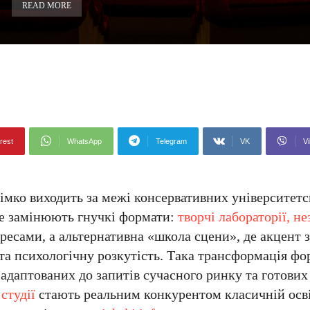
READ MORE
rest
WhatsApp
Telegram
VK
Vi
рімко виходить за межі консервативних університетс
ше замінюють гнучкі формати:
творчі лабораторії, не
ересами, а альтернативна «школа сцени», де акцент 
 та психологічну розкутість. Така трансформація фо
адаптованих до запитів сучасного ринку та готових
студії
стають реальним конкурентом класичній освіт