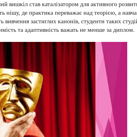
ний вишкіл став каталізатором для активного розви
ь нішу, де практика переважає над теорією, а навч
сть вивчення застиглих канонів, студенти таких сту
димість та адаптивність важать не менше за диплом.