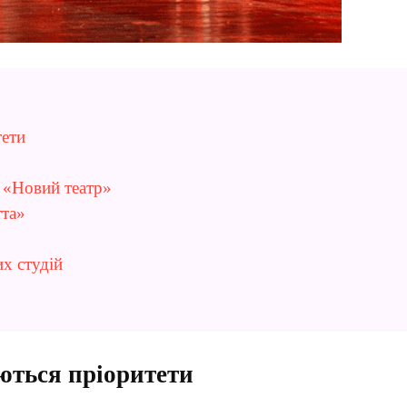
тети
а «Новий театр»
тта»
их студій
нюються пріоритети