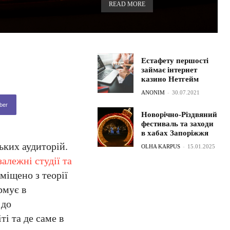
READ MORE
Естафету першості
займає інтернет
казино Нетгейм
ANONIM
-
30.07.2021
ber
Новорічно-Різдвяний
фестиваль та заходи
в хабах Запоріжжя
ьких аудиторій.
OLHA KARPUS
-
15.01.2025
залежні студії та
зміщено з теорії
рмує в
 до
і та де саме в