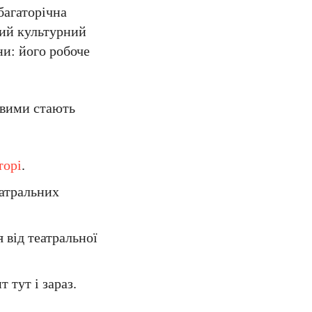
багаторічна
ний культурний
ни: його робоче
ивими стають
торі
.
еатральних
я від театральної
 тут і зараз.