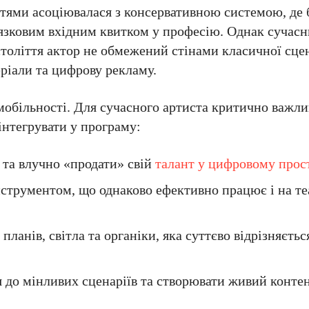
ттями асоціювалася з консервативною системою, де 
в’язковим вхідним квитком у професію. Однак сучас
століття актор не обмежений стінами класичної сце
еріали та цифрову рекламу.
 мобільності. Для сучасного артиста критично важл
інтегрувати у програму:
 та влучно «продати» свій
талант у цифровому прос
інструментом, що однаково ефективно працює і на т
 планів, світла та органіки, яка суттєво відрізняєтьс
я до мінливих сценаріїв та створювати живий контент