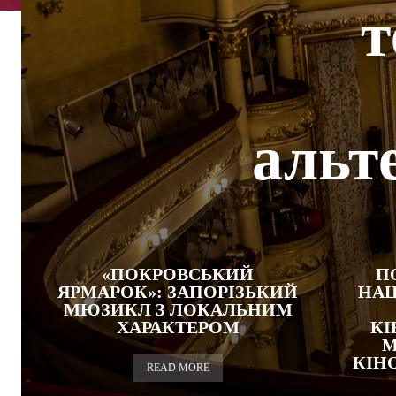
т
альт
«ПОКРОВСЬКИЙ
П
ЯРМАРОК»: ЗАПОРІЗЬКИЙ
НАЦ
МЮЗИКЛ З ЛОКАЛЬНИМ
ХАРАКТЕРОМ
КІ
М
КІН
READ MORE