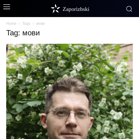
Zaporizhski
Home
Tags
мови
Tag: мови