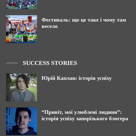
Фестиваль: що це таке і чому там
весело
SUCCESS STORIES
Юрій Каплан: історія успіху
“Привіт, мої улюблені людини”:
історія успіху запорізького блогера