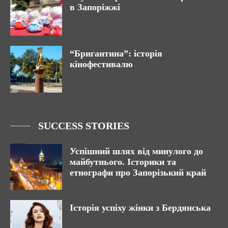
в Запоріжжі
“Бригантина”: історія
кінофестивалю
SUCCESS STORIES
Успішний шлях від минулого до
майбутнього. Історики та
етнографи про Запорізький край
Історія успіху жінки з Бердянська