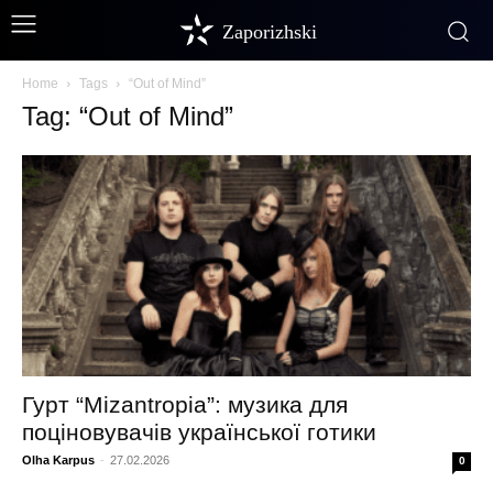
Zaporizhski
Home
Tags
“Out of Mind”
Tag: “Out of Mind”
Гурт “Mizantropia”: музика для
поціновувачів української готики
Olha Karpus
-
27.02.2026
0