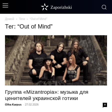
Zaporizhski
Домой
Теги
“Out of Mind”
Тег: “Out of Mind”
Группа «Mizantropia»: музыка для
ценителей украинской готики
Olha Karpus
-
27.02.2026
0