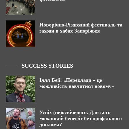
Новорічно-Різдвяний фестиваль та
заходи в хабах Запоріжжя
SUCCESS STORIES
Ілля Бей: «Переклади – це
можливість навчитися новому»
Успіх (не)освіченого. Для кого
можливий бенефіт без профільного
диплома?