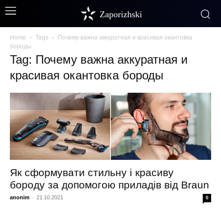
Zaporizhski
Home
Tags
Почему важна аккуратная и красивая окантовка
бороды
Tag: Почему важна аккуратная и
красивая окантовка бороды
Як сформувати стильну і красиву
бороду за допомогою приладів від Braun
anonim
-
21.10.2021
0