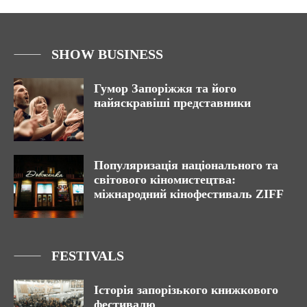
SHOW BUSINESS
Гумор Запоріжжя та його
найяскравіші представники
Популяризація національного та
світового кіномистецтва:
міжнародний кінофестиваль ZIFF
FESTIVALS
Історія запорізького книжкового
фестивалю