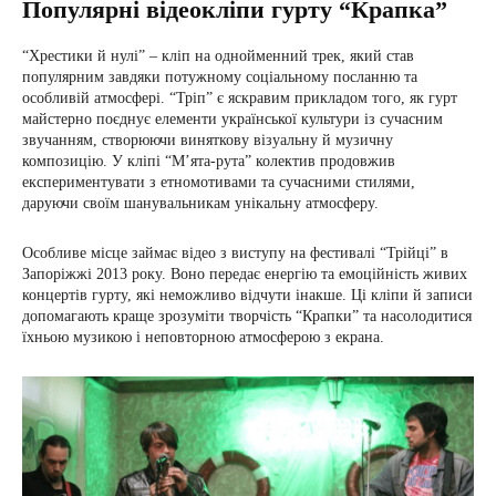
Популярні відеокліпи гурту “Крапка”
“Хрестики й нулі” – кліп на однойменний трек, який став
популярним завдяки потужному соціальному посланню та
особливій атмосфері. “Тріп” є яскравим прикладом того, як гурт
майстерно поєднує елементи української культури із сучасним
звучанням, створюючи виняткову візуальну й музичну
композицію. У кліпі “М’ята-рута” колектив продовжив
експериментувати з етномотивами та сучасними стилями,
даруючи своїм шанувальникам унікальну атмосферу.
Особливе місце займає відео з виступу на фестивалі “Трійці” в
Запоріжжі 2013 року. Воно передає енергію та емоційність живих
концертів гурту, які неможливо відчути інакше. Ці кліпи й записи
допомагають краще зрозуміти творчість “Крапки” та насолодитися
їхньою музикою і неповторною атмосферою з екрана.