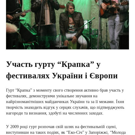
Участь гурту “Крапка” у
фестивалях України і Європи
Гурт “Крапка” з моменту свого створення активно брав участь у
фестивалях, демонструючи унікальне звучання на
найрізноманітніших майданчиках України та за її межами. Їхня
творчість знаходить відгук у серцях слухачів, що підтверджують
нагороди та визнання, здобуті на численних заходах.
У 2009 році гурт розпочав свій шлях на фестивальній сцені,
виступивши на таких подіях, як “Еко-Січ” у Запоріжжі, “Молода