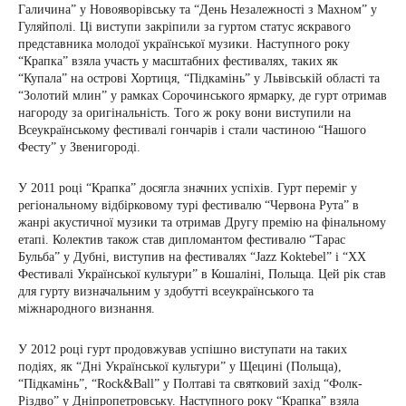
Галичина” у Новояворівську та “День Незалежності з Махном” у
Гуляйполі. Ці виступи закріпили за гуртом статус яскравого
представника молодої української музики. Наступного року
“Крапка” взяла участь у масштабних фестивалях, таких як
“Купала” на острові Хортиця, “Підкамінь” у Львівській області та
“Золотий млин” у рамках Сорочинського ярмарку, де гурт отримав
нагороду за оригінальність. Того ж року вони виступили на
Всеукраїнському фестивалі гончарів і стали частиною “Нашого
Фесту” у Звенигороді.
У 2011 році “Крапка” досягла значних успіхів. Гурт переміг у
регіональному відбірковому турі фестивалю “Червона Рута” в
жанрі акустичної музики та отримав Другу премію на фінальному
етапі. Колектив також став дипломантом фестивалю “Тарас
Бульба” у Дубні, виступив на фестивалях “Jazz Koktebel” і “XX
Фестивалі Української культури” в Кошаліні, Польща. Цей рік став
для гурту визначальним у здобутті всеукраїнського та
міжнародного визнання.
У 2012 році гурт продовжував успішно виступати на таких
подіях, як “Дні Української культури” у Щецині (Польща),
“Підкамінь”, “Rock&Ball” у Полтаві та святковий захід “Фолк-
Різдво” у Дніпропетровську. Наступного року “Крапка” взяла