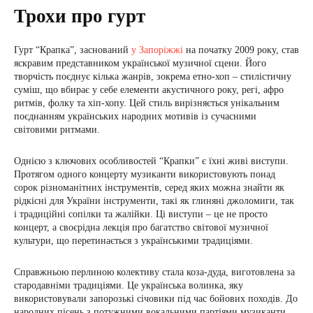
Трохи про гурт
Гурт “Крапка”, заснований
у Запоріжжі
на початку 2009 року, став
яскравим представником української музичної сцени. Його
творчість поєднує кілька жанрів, зокрема етно-хоп – стилістичну
суміш, що вбирає у себе елементи акустичного року, регі, афро
ритмів, фолку та хіп-хопу. Цей стиль вирізняється унікальним
поєднанням українських народних мотивів із сучасними
світовими ритмами.
Однією з ключових особливостей “Крапки” є їхні живі виступи.
Протягом одного концерту музиканти використовують понад
сорок різноманітних інструментів, серед яких можна знайти як
рідкісні для України інструменти, такі як глиняні джоломиги, так
і традиційні сопілки та жалійки. Ці виступи – це не просто
концерт, а своєрідна лекція про багатство світової музичної
культури, що перетинається з українськими традиціями.
Справжньою перлиною колективу стала коза-дуда, виготовлена за
стародавніми традиціями. Це українська волинка, яку
використовували запорозькі січовики під час бойових походів. До
народних пісень з потужними вокальними партіями музиканти