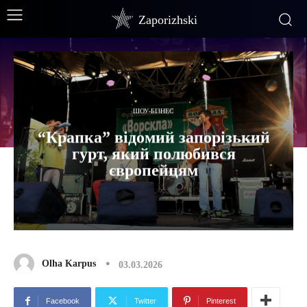
Zaporizhski
ШОУ-БІЗНЕС
“Крапка” відомий запорізький
гурт, який полюбився
європейцям
Olha Karpus
03.03.2026
Facebook
Twitter
Pinterest