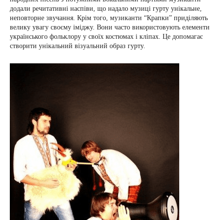
додали речитативні наспіви, що надало музиці гурту унікальне,
неповторне звучання. Крім того, музиканти “Крапки” приділяють
велику увагу своєму іміджу. Вони часто використовують елементи
українського фольклору у своїх костюмах і кліпах. Це допомагає
створити унікальний візуальний образ гурту.