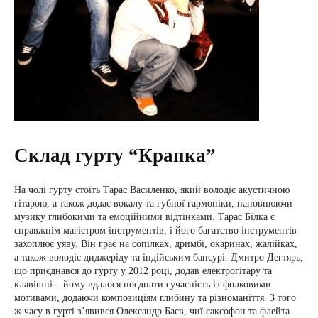
Склад гурту “Крапка”
На чолі гурту стоїть Тарас Василенко, який володіє акустичною
гітарою, а також додає вокалу та губної гармоніки, наповнюючи
музику глибокими та емоційними відтінками. Тарас Білка є
справжнім магістром інструментів, і його багатство інструментів
захоплює уяву. Він грає на сопілках, дримбі, окаринах, жалійках,
а також володіє диджеріду та індійським бансурі. Дмитро Дегтярь,
що приєднався до гурту у 2012 році, додав електрогітару та
клавішні – йому вдалося поєднати сучасність із фолковими
мотивами, додаючи композиціям глибину та різноманіття. З того
ж часу в гурті з’явився Олександр Баєв, чиї саксофон та флейта