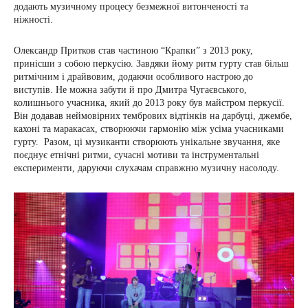
додають музичному процесу безмежної витонченості та
ніжності.
Олександр Притков став частиною “Крапки” з 2013 року,
принісши з собою перкусію. Завдяки йому ритм гурту став більш
ритмічним і драйвовим, додаючи особливого настрою до
виступів. Не можна забути й про Дмитра Чугаєвського,
колишнього учасника, який до 2013 року був майстром перкусії.
Він додавав неймовірних тембрових відтінків на дарбуці, джембе,
кахоні та маракасах, створюючи гармонію між усіма учасниками
гурту. Разом, ці музиканти створюють унікальне звучання, яке
поєднує етнічні ритми, сучасні мотиви та інструментальні
експерименти, даруючи слухачам справжню музичну насолоду.