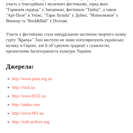
участь у благодійних і музичних фестивалях, серед яких
“Гармонія сердець” у Запоріжжі, фестиваль “Трійці”, а також
“Арт-Поле” в Уніжі, “Тарас Бульба” у Дубно, “Млиноманія” у
Вінниці та “Rock&Ball” у Полтаві.
Участь у фестивалях стала невіддільною частиною творчого шляху
гурту “Крапка”. Їхні виступи не лише популяризують українську
музику в Європі, але й об’єднують традиції з сучасністю,
презентуючи багатогранність культури України.
Джерела:
http://www.pisni.org.ua
http://rock.ua
http://www.0532.ua
http://umka.com
http://www.061.ua
http://web.archive.org