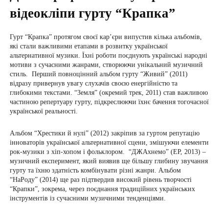
відеокліпи гурту “Крапка”
Гурт “Крапка” протягом своєї кар’єри випустив кілька альбомів,
які стали важливими етапами в розвитку української
альтернативної музики. Їхні роботи поєднують українські народні
мотиви з сучасними жанрами, створюючи унікальний музичний
стиль. Перший повноцінний альбом гурту “Живий” (2011)
відразу привернув увагу слухачів своєю енергійністю та
глибокими текстами. “Земля” (окремий трек, 2011) став важливою
частиною репертуару гурту, підкреслюючи їхнє бачення тогочасної
української реальності.
Альбом “Хрестики й нулі” (2012) закріпив за гуртом репутацію
інноваторів української альтернативної сцени, змішуючи елементи
рок-музики з хіп-хопом і фольклором. “ДЖАхнемо” (EP, 2013) –
музичний експеримент, який виявив ще більшу глибину звучання
гурту та їхню здатність комбінувати різні жанри. Альбом
“НаРоду” (2014) ще раз підтвердив високий рівень творчості
“Крапки”, зокрема, через поєднання традиційних українських
інструментів із сучасними музичними тенденціями.