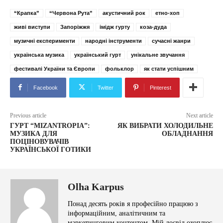
“Крапка”
“Червона Рута”
акустичний рок
етно-хоп
живі виступи
Запоріжжя
імідж гурту
коза-дуда
музичні експерименти
народні інструменти
сучасні жанри
українська музика
український гурт
унікальне звучання
фестивалі України та Європи
фольклор
як стати успішним
Facebook
Twitter
Pinterest
Previous article
Next article
ГУРТ “MIZANTROPIA”:
ЯК ВИБРАТИ ХОЛОДИЛЬНЕ
МУЗИКА ДЛЯ
ОБЛАДНАННЯ
ПОЦІНОВУВАЧІВ
УКРАЇНСЬКОЇ ГОТИКИ
Olha Karpus
Понад десять років я професійно працюю з
інформаційним, аналітичним та
маркетинговим контентом. Мій досвід охоплює