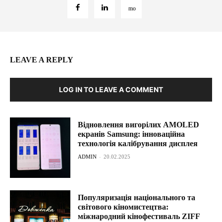
LEAVE A REPLY
LOG IN TO LEAVE A COMMENT
Відновлення вигорілих AMOLED
екранів Samsung: інноваційна
технологія калібрування дисплея
ADMIN
-
20.02.2025
Популяризація національного та
світового кіномистецтва:
міжнародний кінофестиваль ZIFF