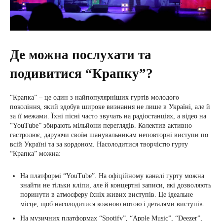
Де можна послухати та
подивитися “Крапку”?
“Крапка” – це один з найпопулярніших гуртів молодого
покоління, який здобув широке визнання не лише в Україні, але й
за її межами. Їхні пісні часто звучать на радіостанціях, а відео на
“YouTube” збирають мільйони переглядів. Колектив активно
гастролює, даруючи своїм шанувальникам неповторні виступи по
всій Україні та за кордоном. Насолодитися творчістю гурту
“Крапка” можна:
На платформі “YouTube”. На офіційному каналі гурту можна
знайти не тільки кліпи, але й концертні записи, які дозволяють
поринути в атмосферу їхніх живих виступів. Це ідеальне
місце, щоб насолодитися кожною нотою і деталями виступів.
На музичних платформах “Spotify”, “Apple Music”, “Deezer”,