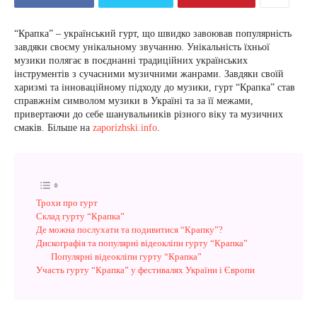
“Крапка” – український гурт, що швидко завоював популярність
завдяки своєму унікальному звучанню. Унікальність їхньої
музики полягає в поєднанні традиційних українських
інструментів з сучасними музичними жанрами. Завдяки своїй
харизмі та інноваційному підходу до музики, гурт “Крапка” став
справжнім символом музики в Україні та за її межами,
привертаючи до себе шанувальників різного віку та музичних
смаків. Більше на
zaporizhski.info
.
Трохи про гурт
Склад гурту “Крапка”
Де можна послухати та подивитися “Крапку”?
Дискографія та популярні відеокліпи гурту “Крапка”
Популярні відеокліпи гурту “Крапка”
Участь гурту “Крапка” у фестивалях України і Європи