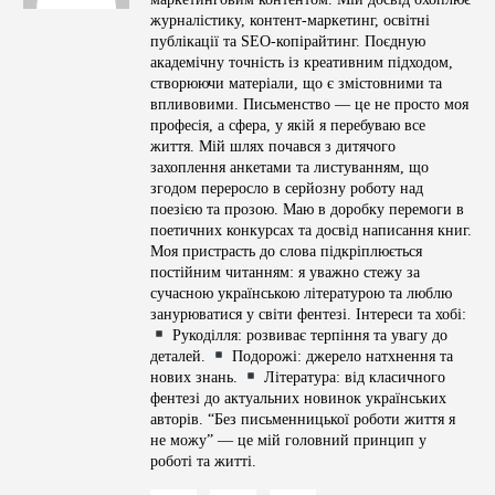
журналістику, контент-маркетинг, освітні
публікації та SEO-копірайтинг. Поєдную
академічну точність із креативним підходом,
створюючи матеріали, що є змістовними та
впливовими. Письменство — це не просто моя
професія, а сфера, у якій я перебуваю все
життя. Мій шлях почався з дитячого
захоплення анкетами та листуванням, що
згодом переросло в серйозну роботу над
поезією та прозою. Маю в доробку перемоги в
поетичних конкурсах та досвід написання книг.
Моя пристрасть до слова підкріплюється
постійним читанням: я уважно стежу за
сучасною українською літературою та люблю
занурюватися у світи фентезі. Інтереси та хобі:
Рукоділля: розвиває терпіння та увагу до
деталей.
Подорожі: джерело натхнення та
нових знань.
Література: від класичного
фентезі до актуальних новинок українських
авторів. “Без письменницької роботи життя я
не можу” — це мій головний принцип у
роботі та житті.