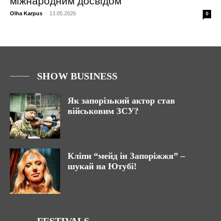
міжнародним досвідом
Olha Karpus
-
13.05.2026
0
SHOW BUSINESS
Як запорізький актор став
військовим ЗСУ?
Кліпи “мейд ін Запоріжжя” –
шукай на Ютубі!