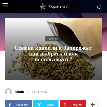
Zaporizhski
ДРУГОЕ
Семена конопли в Запорожье:
как выбрать и как
использовать?
admin
29.11.2024
Facebook
Twitter
Pinterest