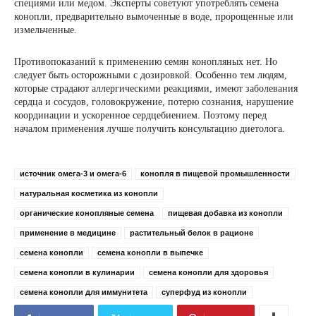
специями или медом. Эксперты советуют употреблять семена
конопли, предварительно вымоченные в воде, пророщенные или
измельченные.
Противопоказаний к применению семян конопляных нет. Но
следует быть осторожными с дозировкой. Особенно тем людям,
которые страдают аллергическими реакциями, имеют заболевания
сердца и сосудов, головокружение, потерю сознания, нарушение
координации и ускоренное сердцебиением. Поэтому перед
началом применения лучше получить консультацию диетолога.
источник омега-3 и омега-6
конопля в пищевой промышленности
натуральная косметика из конопли
органические конопляные семена
пищевая добавка из конопли
применение в медицине
растительный белок в рационе
семена конопли
семена конопли в выпечке
семена конопли в кулинарии
семена конопли для здоровья
семена конопли для иммунитета
суперфуд из конопли