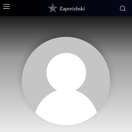
Zaporizhski