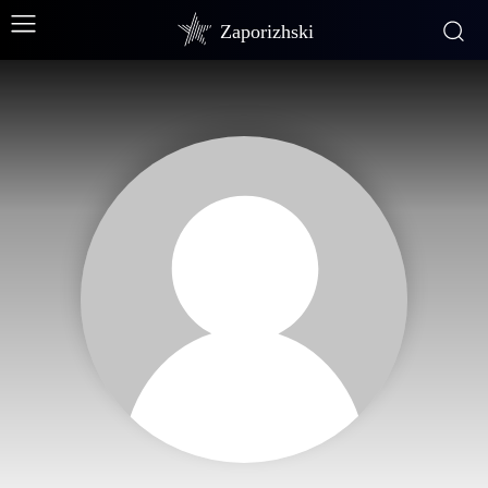
Zaporizhski