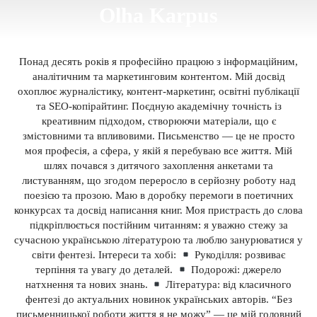
Olha Karpus
Понад десять років я професійно працюю з інформаційним,
аналітичним та маркетинговим контентом. Мій досвід
охоплює журналістику, контент-маркетинг, освітні публікації
та SEO-копірайтинг. Поєдную академічну точність із
креативним підходом, створюючи матеріали, що є
змістовними та впливовими. Письменство — це не просто
моя професія, а сфера, у якій я перебуваю все життя. Мій
шлях почався з дитячого захоплення анкетами та
листуванням, що згодом переросло в серйозну роботу над
поезією та прозою. Маю в доробку перемоги в поетичних
конкурсах та досвід написання книг. Моя пристрасть до слова
підкріплюється постійним читанням: я уважно стежу за
сучасною українською літературою та люблю занурюватися у
світи фентезі. Інтереси та хобі:
Рукоділля: розвиває
терпіння та увагу до деталей.
Подорожі: джерело
натхнення та нових знань.
Література: від класичного
фентезі до актуальних новинок українських авторів. “Без
письменницької роботи життя я не можу” — це мій головний