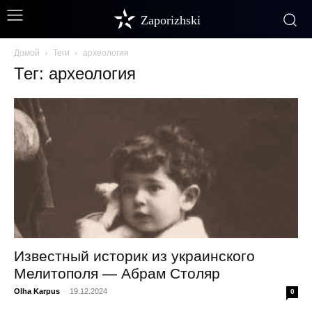
Zaporizhski
Домой
Теги
археология
Тег: археология
Известный историк из украинского
Мелитополя — Абрам Столяр
Olha Karpus
-
19.12.2024
0