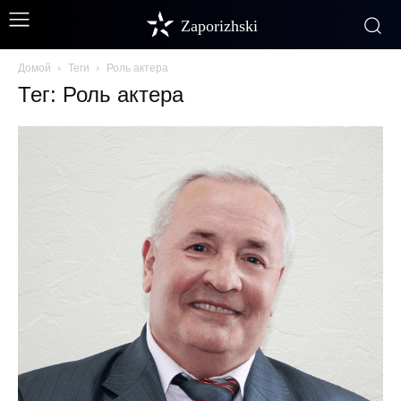
Zaporizhski
Домой
Теги
Роль актера
Тег: Роль актера