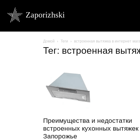
Zaporizhski
Домой
Теги
встроенная вытяжка в интернет маг
Тег: встроенная вытя
Преимущества и недостатки
встроенных кухонных вытяжек
Запорожье