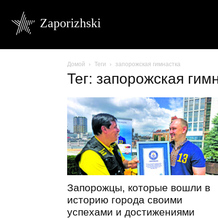
Zaporizhski
Домой
Теги
запорожская гимнастка
Тег: запорожская гим
Запорожцы, которые вошли в
историю города своими
успехами и достижениями