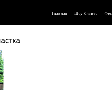
Главная
Шоу-бизнес
Фес
настка