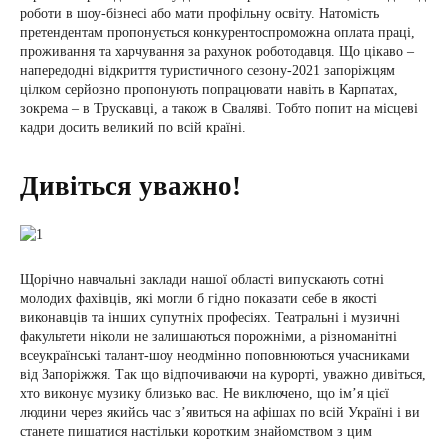
роботи в шоу-бізнесі або мати профільну освіту. Натомість
претендентам пропонується конкурентоспроможна оплата праці,
проживання та харчування за рахунок роботодавця. Що цікаво –
напередодні відкриття туристичного сезону-2021 запоріжцям
цілком серйозно пропонують попрацювати навіть в Карпатах,
зокрема – в Трускавці, а також в Сваляві. Тобто попит на місцеві
кадри досить великий по всій країні.
Дивіться уважно!
Щорічно навчальні заклади нашої області випускають сотні
молодих фахівців, які могли б гідно показати себе в якості
виконавців та інших супутніх професіях. Театральні і музичні
факультети ніколи не залишаються порожніми, а різноманітні
всеукраїнські талант-шоу неодмінно поповнюються учасниками
від Запоріжжя. Так що відпочиваючи на курорті, уважно дивіться,
хто виконує музику близько вас. Не виключено, що ім’я цієї
людини через якийсь час з’явиться на афішах по всій Україні і ви
станете пишатися настільки коротким знайомством з цим