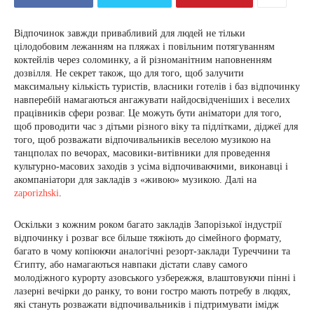
Відпочинок завжди привабливий для людей не тільки
цілодобовим лежанням на пляжах і повільним потягуванням
коктейлів через соломинку, а й різноманітним наповненням
дозвілля. Не секрет також, що для того, щоб залучити
максимальну кількість туристів, власники готелів і баз відпочинку
навперебій намагаються ангажувати найдосвідченіших і веселих
працівників сфери розваг. Це можуть бути аніматори для того,
щоб проводити час з дітьми різного віку та підлітками, діджеї для
того, щоб розважати відпочивальників веселою музикою на
танцполах по вечорах, масовики-витівники для проведення
культурно-масових заходів з усіма відпочиваючими, виконавці і
акомпаніатори для закладів з «живою» музикою. Далі на
zaporizhski
.
Оскільки з кожним роком багато закладів Запорізької індустрії
відпочинку і розваг все більше тяжіють до сімейного формату,
багато в чому копіюючи аналогічні резорт-заклади Туреччини та
Єгипту, або намагаються навпаки дістати славу самого
молодіжного курорту азовського узбережжя, влаштовуючи пінні і
лазерні вечірки до ранку, то вони гостро мають потребу в людях,
які стануть розважати відпочивальників і підтримувати імідж