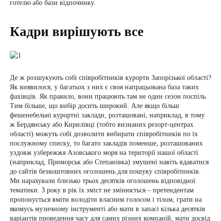
готелю або бази відпочинку.
Кадри вирішують все
Де ж розшукують собі співробітників курорти Запорізької області?
Як виявилося, у багатьох з них є своя напрацьована база таких
фахівців. Як правило, вони працюють там не один сезон поспіль.
Тим більше, що вибір досить широкий. Але якщо більш
фешенебельні курортні заклади, розташовані, наприклад, в тому
ж Бердянську або Кирилівці (тобто визнаних резорт-центрах
області) можуть собі дозволити вибирати співробітників по їх
послужному списку, то багато закладів поменше, розташованих
уздовж узбережжя Азовського моря на території нашої області
(наприклад, Приморськ або Степанівка) змушені навіть вдаватися
до сайтів безкоштовних оголошень для пошуку співробітників.
Ми нарахували близько трьох десятків оголошень відповідної
тематики. З року в рік їх зміст не змінюється – претендентам
пропонується вміти володіти власним голосом і тілом, грати на
якомусь музичному інструменті або мати в запасі кілька десятків
варіантів проведення часу для самих різних компаній, мати досвід