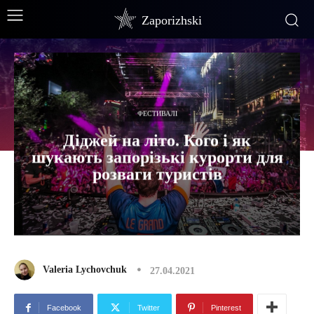
Zaporizhski
ФЕСТИВАЛІ
Діджей на літо. Кого і як
шукають запорізькі курорти для
розваги туристів
Valeria Lychovchuk
27.04.2021
Facebook
Twitter
Pinterest