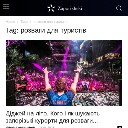
Zaporizhski
Home
Tags
розваги для туристів
Tag: розваги для туристів
Діджей на літо. Кого і як шукають
запорізькі курорти для розваги...
Valeria Lychovchuk
-
27.04.2021
0