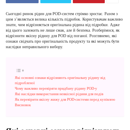
Сьогодні ринок рідин для POD-систем стрімко зростає. Разом з
цим з’являється велика кількість підробок. Користувачам важливо
знати, чим відрізняється оригінальна рідина від підробки. Адже
від цього залежить не лише смак, але й безпека. Розберімося, як
відрізнити якісну рідину для POD від поганої. Розглянемо, які
ознаки свідчать про оригінальність продукту та які можуть бути
наслідки неправильного вибору.
Які основні ознаки відрізняють оригінальну рідину від
підробленої
Чому важливо перевіряти придбану рідину POD-у
Які наслідки використання неякісної рідини для подів
Як перевірити якісну жижу для POD-системи перед купівлею
Висновок