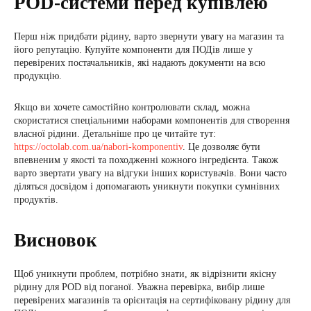
POD-системи перед купівлею
Перш ніж придбати рідину, варто звернути увагу на магазин та
його репутацію. Купуйте компоненти для ПОДів лише у
перевірених постачальників, які надають документи на всю
продукцію.
Якщо ви хочете самостійно контролювати склад, можна
скористатися спеціальними наборами компонентів для створення
власної рідини. Детальніше про це читайте тут:
https://octolab.com.ua/nabori-komponentiv
. Це дозволяє бути
впевненим у якості та походженні кожного інгредієнта. Також
варто звертати увагу на відгуки інших користувачів. Вони часто
діляться досвідом і допомагають уникнути покупки сумнівних
продуктів.
Висновок
Щоб уникнути проблем, потрібно знати, як відрізнити якісну
рідину для POD від поганої. Уважна перевірка, вибір лише
перевірених магазинів та орієнтація на сертифіковану рідину для