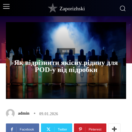
Zaporizhski
ІНШЕ
Як відрізнити якісну рідину для
POD-у від підробки
admin
09.01.2026
Facebook
Twitter
Pinterest