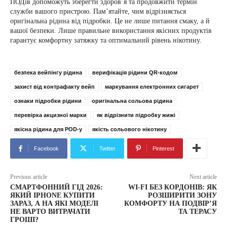
ПОДів допоможуть зберегти здоров’я та продовжити термін
служби вашого пристрою. Пам’ятайте, чим відрізняється
оригінальна рідина від підробки. Це не лише питання смаку, а й
вашої безпеки. Лише правильне використання якісних продуктів
гарантує комфортну затяжку та оптимальний рівень нікотину.
безпека вейпінгу рідина
верифікація рідини QR-кодом
захист від контрафакту вейп
маркування електронних сигарет
ознаки підробки рідини
оригінальна сольова рідина
перевірка акцизної марки
як відрізнити підробку жижі
якісна рідина для POD-у
якість сольового нікотину
Facebook
Twitter
Pinterest
Previous article
Next article
СМАРТФОННИЙ ГІД 2026:
WI-FI БЕЗ КОРДОНІВ: ЯК
ЯКИЙ IPHONE КУПИТИ
РОЗШИРИТИ ЗОНУ
ЗАРАЗ, А НА ЯКІ МОДЕЛІ
КОМФОРТУ НА ПОДВІР’Я
НЕ ВАРТО ВИТРАЧАТИ
ТА ТЕРАСУ
ГРОШІ?