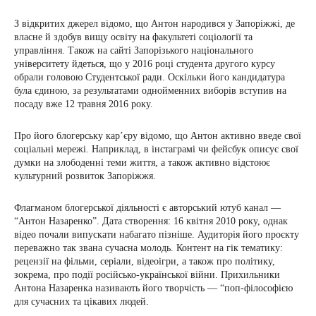
З відкритих джерел відомо, що Антон народився у Запоріжжі, де
власне й здобув вищу освіту на факультеті соціології та
управління. Також на сайті Запорізького національного
університету йдеться, що у 2016 році студента другого курсу
обрали головою Студентської ради. Оскільки його кандидатура
була єдиною, за результатами однойменних виборів вступив на
посаду вже 12 травня 2016 року.
Про його блогерську кар’єру відомо, що Антон активно введе свої
соціальні мережі. Наприклад, в інстаграмі чи фейсбук описує свої
думки на злободенні теми життя, а також активно відстоює
культурний розвиток Запоріжжя.
Флагманом блогерської діяльності є авторський ютуб канал —
“Антон Назаренко”. Дата створення: 16 квітня 2010 року, однак
відео почали випускати набагато пізніше. Аудиторія його проєкту
переважно так звана сучасна молодь. Контент на гік тематику:
рецензії на фільми, серіали, відеоігри, а також про політику,
зокрема, про події російсько-української війни. Прихильники
Антона Назаренка називають його творчість — “поп-філософією
для сучасних та цікавих людей.