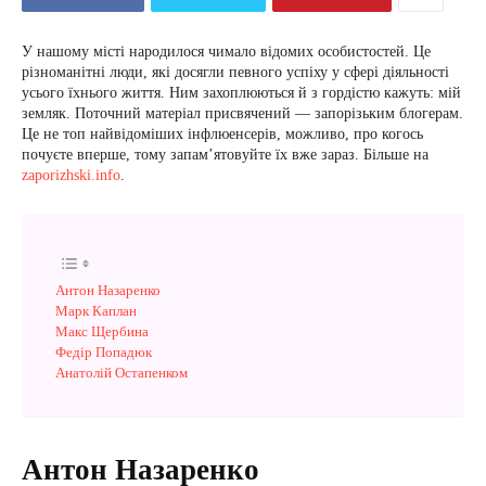
У нашому місті народилося чимало відомих особистостей. Це
різноманітні люди, які досягли певного успіху у сфері діяльності
усього їхнього життя. Ним захоплюються й з гордістю кажуть: мій
земляк. Поточний матеріал присвячений — запорізьким блогерам.
Це не топ найвідоміших інфлюенсерів, можливо, про когось
почуєте вперше, тому запам’ятовуйте їх вже зараз. Більше на
zaporizhski.info
.
Антон Назаренко
Марк Каплан
Макс Щербина
Федір Попадюк
Анатолій Остапенком
Антон Назаренко