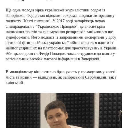
Ще одна молода зірка української журналістики родом із
Запоріжжя. Федір став відомим, зокрема, завдяки авторському
подкасту “Кляті питання”. У 2017 році запоріжець почав
співпрацювати з “Українською Правдою”, де власне крім
написання текстів та фільмування репортажів зацікавився ще
аудіоформати. Його подкаст із запрошеними експертами у добу
активної фази російсько-української війни являється одним із
найпопулярніших на платформах для прослуховувань в Україні.
Аби цього досягти Федір Попадюк чимало трудився до цього у
регіональних засобах масової інформації в Запоріжжі.
В молодіжному віці активно брав участь у громадському житті
міста та країни — відвідував, як запорізький Євромайдан, так і
київський.