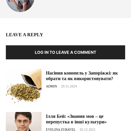
LEAVE A REPLY
LOG IN TO LEAVE A COMMENT
Насіння конопель у Запоріжжі: як
обрати та як використовувати?
ADMIN
-
29.11.2024
Ілля Бей: «Знання мов – це
перепустка в інші культури»
EVELINA ZURAVEL
-
02.12.2021