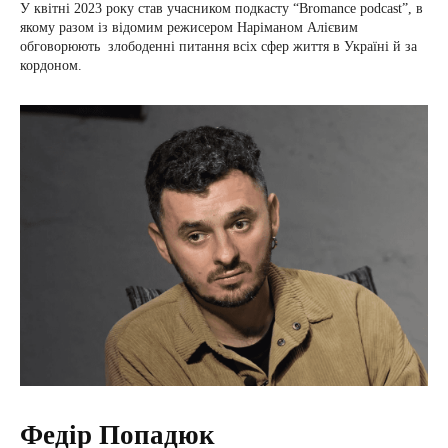
У квітні 2023 року став учасником подкасту “Bromance podcast”, в
якому разом із відомим режисером Наріманом Алієвим
обговорюють злободенні питання всіх сфер життя в Україні й за
кордоном.
Федір Попадюк