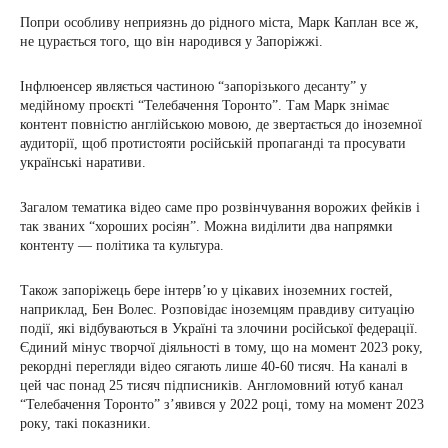
Попри особливу неприязнь до рідного міста, Марк Каплан все ж,
не цурається того, що він народився у Запоріжжі.
Інфлюенсер являється частиною “запорізького десанту” у
медійному проєкті “Телебачення Торонто”. Там Марк знімає
контент повністю англійською мовою, де звертається до іноземної
аудиторії, щоб протистояти російській пропаганді та просувати
українські наративи.
Загалом тематика відео саме про розвінчування ворожих фейків і
так званих “хороших росіян”. Можна виділити два напрямки
контенту — політика та культура.
Також запоріжець бере інтерв’ю у цікавих іноземних гостей,
наприклад, Бен Волес. Розповідає іноземцям правдиву ситуацію
події, які відбуваються в Україні та злочини російської федерації.
Єдиний мінус творчої діяльності в тому, що на момент 2023 року,
рекордні перегляди відео сягають лише 40-60 тисяч. На каналі в
цей час понад 25 тисяч підписників. Англомовний ютуб канал
“Телебачення Торонто” з’явився у 2022 році, тому на момент 2023
року, такі показники.