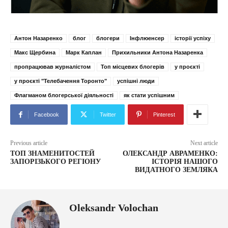
Антон Назаренко
блог
блогери
Інфлюенсер
історії успіху
Макс Щербина
Марк Каплан
Прихильники Антона Назаренка
пропрацював журналістом
Топ місцевих блогерів
у проєкті
у проєкті "Телебачення Торонто"
успішні люди
Флагманом блогерської діяльності
як стати успішним
Facebook
Twitter
Pinterest
Previous article
Next article
ТОП ЗНАМЕНИТОСТЕЙ
ОЛЕКСАНДР АВРАМЕНКО:
ЗАПОРІЗЬКОГО РЕГІОНУ
ІСТОРІЯ НАШОГО
ВИДАТНОГО ЗЕМЛЯКА
Oleksandr Volochan