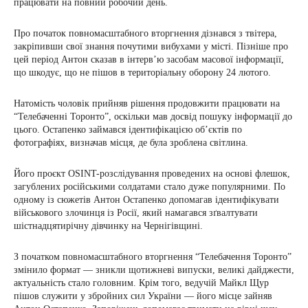
працювати на повний робочий день.
Про початок повномасштабного вторгнення дізнався з твітера,
закріпивши свої знання почутими вибухами у місті. Пізніше про
цей період Антон сказав в інтерв’ю засобам масової інформації,
що шкодує, що не пішов в територіальну оборону 24 лютого.
Натомість чоловік прийняв рішення продовжити працювати на
“Телебаченні Торонто”, оскільки мав досвід пошуку інформації до
цього. Остапенко займався ідентифікацією об’єктів по
фотографіях, визначав місця, де була зроблена світлина.
Його проєкт OSINT-розслідування проведених на основі флешок,
загублених російськими солдатами стало дуже популярними. По
одному із сюжетів Антон Остапенко допомагав ідентифікувати
військового злочинця із Росії, який намагався зґвалтувати
шістнадцятирічну дівчинку на Чернігівщині.
З початком повномасштабного вторгнення “Телебачення Торонто”
змінило формат — зникли щотижневі випуски, великі дайджести,
актуальність стало головним. Крім того, ведучій Майкл Щур
пішов служити у збройних сил України — його місце зайняв