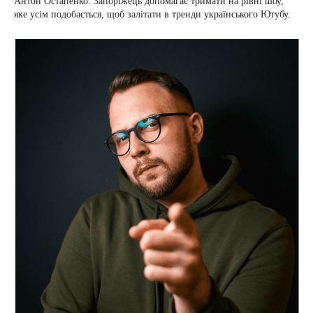
Антон Остапенко. Запоріжець допомагає тримати на рівні шоу,
яке усім подобається, щоб залітати в тренди українського Ютубу.