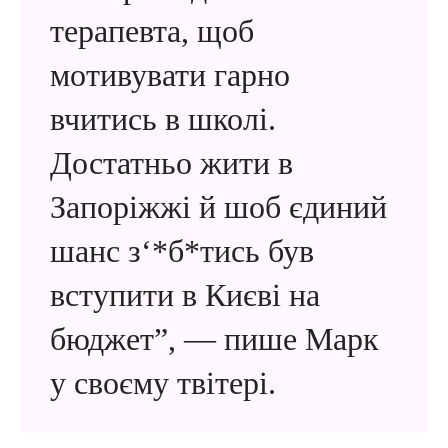
терапевта, щоб
мотивувати гарно
вчитись в школі.
Достатньо жити в
Запоріжжі й шоб єдиний
шанс з‘*б*тись був
вступити в Києві на
бюджет”, — пише Марк
у своєму твітері.