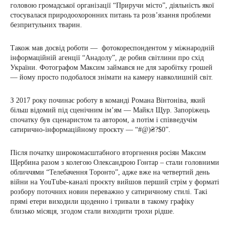
головою громадської організації “Приручи місто”, діяльність якої
стосувалася природоохоронних питань та розв’язання проблеми
безпритульних тварин.
Також мав досвід роботи — фотокореспондентом у міжнародній
інформаційній агенції “Анадолу”, де робив світлини про схід
України. Фотографом Максим займався не для заробітку грошей
— йому просто подобалося знімати на камеру навколишній світ.
З 2017 року починає роботу в команді Романа Вінтоніва, який
більш відомий під сценічним ім’ям — Майкл Щур. Запоріжець
спочатку був сценаристом та автором, а потім і співведучім
сатирично-інформаційному проєкту — “#@)₴?$0”.
Після початку широкомасштабного вторгнення росіян Максим
Щербина разом з колегою Олександрою Гонтар – стали головними
обличчями “Телебачення Торонто”, адже вже на четвертий день
війни на YouTube-каналі проєкту вийшов перший стрім у форматі
розбору поточних новин переважно у сатиричному стилі. Такі
прямі етери виходили щоденно і тривали в такому графіку
близько місяця, згодом стали виходити трохи рідше.