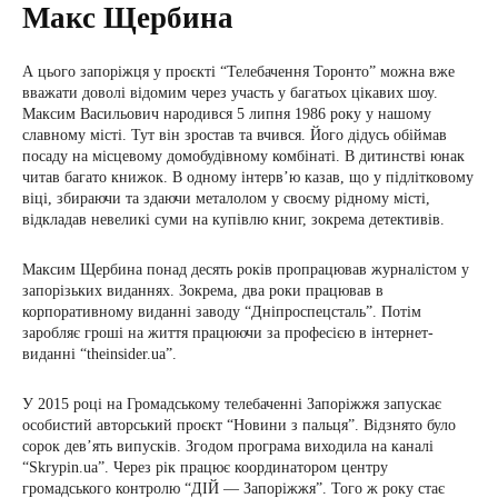
Макс Щербина
А цього запоріжця у проєкті “Телебачення Торонто” можна вже
вважати доволі відомим через участь у багатьох цікавих шоу.
Максим Васильович народився 5 липня 1986 року у нашому
славному місті. Тут він зростав та вчився. Його дідусь обіймав
посаду на місцевому домобудівному комбінаті. В дитинстві юнак
читав багато книжок. В одному інтерв’ю казав, що у підлітковому
віці, збираючи та здаючи металолом у своєму рідному місті,
відкладав невеликі суми на купівлю книг, зокрема детективів.
Максим Щербина понад десять років пропрацював журналістом у
запорізьких виданнях. Зокрема, два роки працював в
корпоративному виданні заводу “Дніпроспецсталь”. Потім
заробляє гроші на життя працюючи за професією в інтернет-
виданні “theinsider.ua”.
У 2015 році на Громадському телебаченні Запоріжжя запускає
особистий авторський проєкт “Новини з пальця”. Відзнято було
сорок дев’ять випусків. Згодом програма виходила на каналі
“Skrypin.uа”. Через рік працює координатором центру
громадського контролю “ДІЙ — Запоріжжя”. Того ж року стає