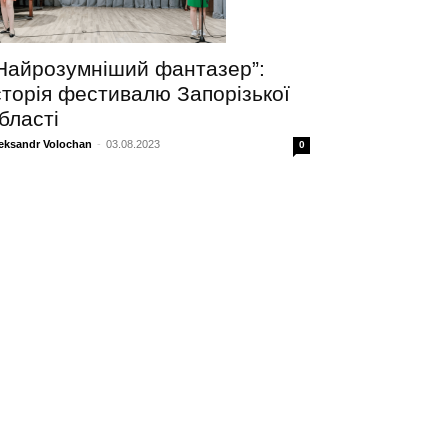
Найрозумніший фантазер”:
сторія фестивалю Запорізької
бласті
eksandr Volochan
-
03.08.2023
0