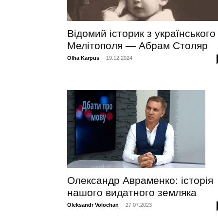
Відомий історик з українського
Мелітополя — Абрам Столяр
Olha Karpus
-
19.12.2024
Олександр Авраменко: історія
нашого видатного земляка
Oleksandr Volochan
-
27.07.2023