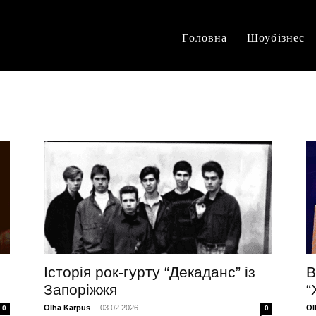
Головна
Шоубізнес
Історія рок-гурту “Декаданс” із
В
Запоріжжя
“
Olha Karpus
-
03.02.2026
Ol
0
0