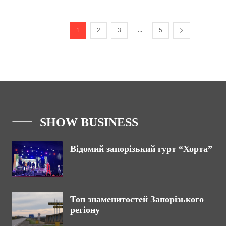
...
1
2
3
5
SHOW BUSINESS
Відомий запорізький гурт “Хорта”
Топ знаменитостей Запорізького
регіону