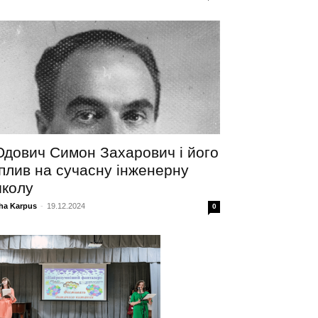
дович Симон Захарович і його
плив на сучасну інженерну
колу
ha Karpus
-
19.12.2024
0