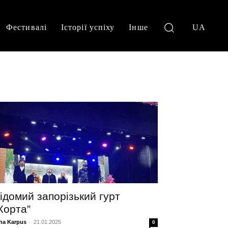
Фестивалі
Історії успіху
Інше
UA
ідомий запорізький гурт
Хорта”
ha Karpus
-
21.01.2025
0