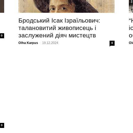
Бродський Ісак Ізраїльович:
“
талановитий живописець і
і
заслужений діяч мистецтв
о
0
Olha Karpus
-
19.12.2024
Ol
0
0