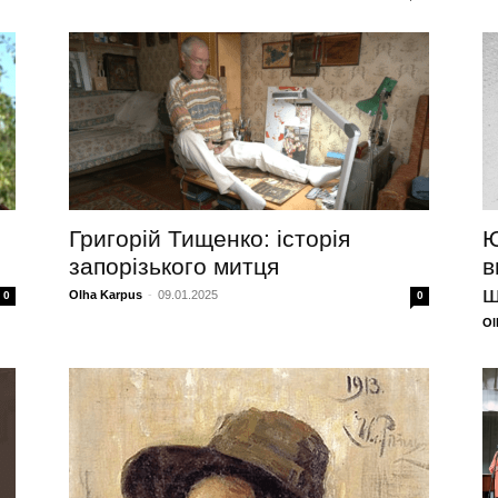
Григорій Тищенко: історія
Ю
запорізького митця
в
ш
Olha Karpus
-
09.01.2025
0
0
Ol