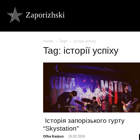
Zaporizhski
Home
Tags
історії успіху
Tag: історії успіху
Історія запорізького гурту
“Skystation”
Olha Karpus
-
19.02.2026