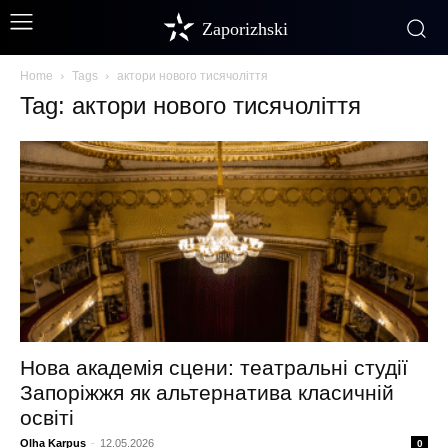
Zaporizhski
Home
Tags
актори нового тисячоліття
Tag: актори нового тисячоліття
Нова академія сцени: театральні студії
Запоріжжя як альтернатива класичній
освіті
Olha Karpus
-
12.05.2026
0