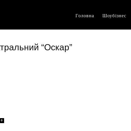
Головна
Шоубізнес
атральний “Оскар”
0