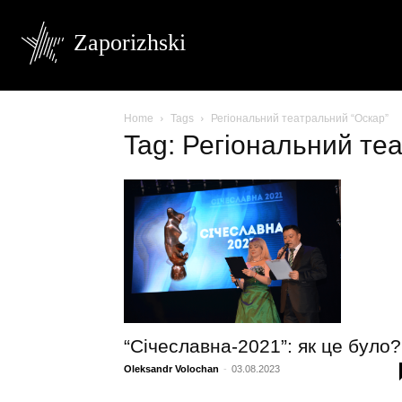
Zaporizhski
Home
Tags
Регіональний театральний “Оскар”
Tag: Регіональний те
“Січеславна-2021”: як це було?
Oleksandr Volochan
-
03.08.2023