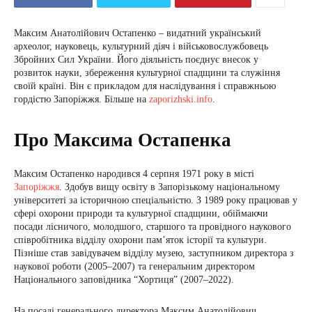
Максим Анатолійович Остапенко – видатний український
археолог, науковець, культурний діяч і військовослужбовець
Збройних Сил України. Його діяльність поєднує внесок у
розвиток науки, збереження культурної спадщини та служіння
своїй країні. Він є прикладом для наслідування і справжньою
гордістю Запоріжжя. Більше на
zaporizhski.info
.
Про Максима Остапенка
Максим Остапенко народився 4 серпня 1971 року в місті
Запоріжжя
. Здобув вищу освіту в Запорізькому національному
університеті за історичною спеціальністю. З 1989 року працював у
сфері охорони природи та культурної спадщини, обіймаючи
посади лісничого, молодшого, старшого та провідного наукового
співробітника відділу охорони пам’яток історії та культури.
Пізніше став завідувачем відділу музею, заступником директора з
наукової роботи (2005–2007) та генеральним директором
Національного заповідника “Хортиця” (2007–2022).
На посаді генерального директора Максим Анатолійович