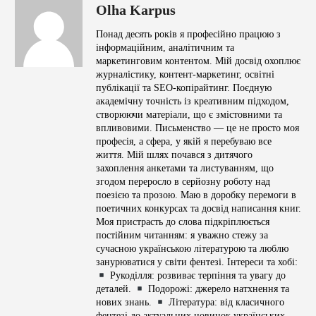
Olha Karpus
Понад десять років я професійно працюю з
інформаційним, аналітичним та
маркетинговим контентом. Мій досвід охоплює
журналістику, контент-маркетинг, освітні
публікації та SEO-копірайтинг. Поєдную
академічну точність із креативним підходом,
створюючи матеріали, що є змістовними та
впливовими. Письменство — це не просто моя
професія, а сфера, у якій я перебуваю все
життя. Мій шлях почався з дитячого
захоплення анкетами та листуванням, що
згодом переросло в серйозну роботу над
поезією та прозою. Маю в доробку перемоги в
поетичних конкурсах та досвід написання книг.
Моя пристрасть до слова підкріплюється
постійним читанням: я уважно стежу за
сучасною українською літературою та люблю
занурюватися у світи фентезі. Інтереси та хобі:
Рукоділля: розвиває терпіння та увагу до
деталей.
Подорожі: джерело натхнення та
нових знань.
Література: від класичного
фентезі до актуальних новинок українських