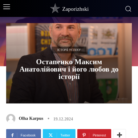
Zaporizhski
ІСТОРІЇ УСПІХУ
Остапенко Максим
Анатолійович і його любов до
історії
Olha Karpus
19.12.2024
Facebook
Twitter
Pinterest