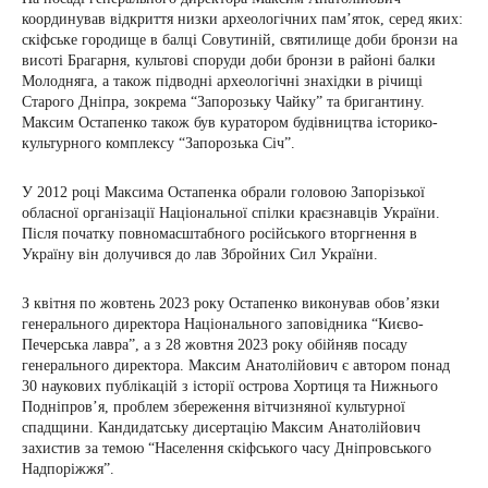
координував відкриття низки археологічних пам’яток, серед яких:
скіфське городище в балці Совутиній, святилище доби бронзи на
висоті Брагарня, культові споруди доби бронзи в районі балки
Молодняга, а також підводні археологічні знахідки в річищі
Старого Дніпра, зокрема “Запорозьку Чайку” та бригантину.
Максим Остапенко також був куратором будівництва історико-
культурного комплексу “Запорозька Січ”.
У 2012 році Максима Остапенка обрали головою Запорізької
обласної організації Національної спілки краєзнавців України.
Після початку повномасштабного російського вторгнення в
Україну він долучився до лав Збройних Сил України.
З квітня по жовтень 2023 року Остапенко виконував обов’язки
генерального директора Національного заповідника “Києво-
Печерська лавра”, а з 28 жовтня 2023 року обійняв посаду
генерального директора. Максим Анатолійович є автором понад
30 наукових публікацій з історії острова Хортиця та Нижнього
Подніпров’я, проблем збереження вітчизняної культурної
спадщини. Кандидатську дисертацію Максим Анатолійович
захистив за темою “Населення скіфського часу Дніпровського
Надпоріжжя”.