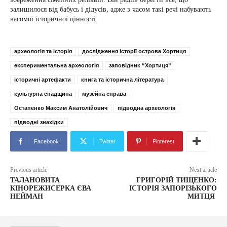
залишилося від бабусь і дідусів, адже з часом такі речі набувають
вагомої історичної цінності.
археологія та історія
дослідження історії острова Хортиця
експериментальна археологія
заповідник “Хортиця”
історичні артефакти
книга та історична література
культурна спадщина
музейна справа
Остапенко Максим Анатолійович
підводна археологія
підводні знахідки
Facebook
Twitter
Pinterest
Previous article
Next article
ТАЛАНОВИТА
ГРИГОРІЙ ТИЩЕНКО:
КІНОРЕЖИСЕРКА ЄВА
ІСТОРІЯ ЗАПОРІЗЬКОГО
НЕЙМАН
МИТЦЯ