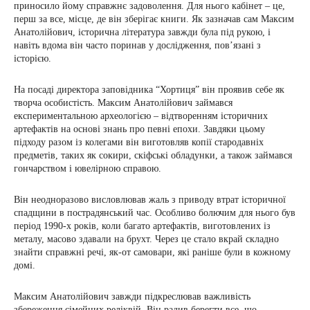
приносило йому справжнє задоволення. Для нього кабінет – це,
перш за все, місце, де він зберігає книги. Як зазначав сам Максим
Анатолійович, історична література завжди була під рукою, і
навіть вдома він часто поринав у дослідження, пов’язані з
історією.
На посаді директора заповідника “Хортиця” він проявив себе як
творча особистість. Максим Анатолійович займався
експериментальною археологією – відтворенням історичних
артефактів на основі знань про певні епохи. Завдяки цьому
підходу разом із колегами він виготовляв копії стародавніх
предметів, таких як сокири, скіфські обладунки, а також займався
гончарством і ювелірною справою.
Він неодноразово висловлював жаль з приводу втрат історичної
спадщини в пострадянський час. Особливо болючим для нього був
період 1990-х років, коли багато артефактів, виготовлених із
металу, масово здавали на брухт. Через це стало вкрай складно
знайти справжні речі, як-от самовари, які раніше були в кожному
домі.
Максим Анатолійович завжди підкреслював важливість
збереження сімейних реліквій. Він радив берегти все, що