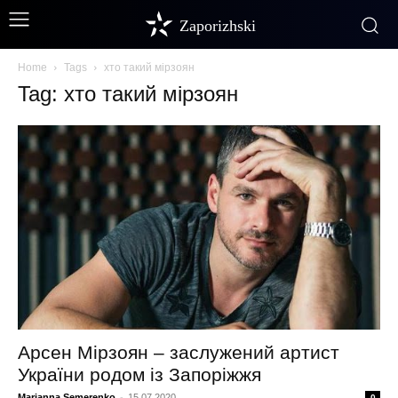
Zaporizhski
Home
Tags
хто такий мірзоян
Tag: хто такий мірзоян
Арсен Мірзоян – заслужений артист
України родом із Запоріжжя
Marianna Semerenko
-
15.07.2020
0