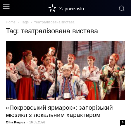
Zaporizhski
Home
Tags
театралізована вистава
Tag: театралізована вистава
«Покровський ярмарок»: запорізький
мюзикл з локальним характером
Olha Karpus
-
16.05.2026
0