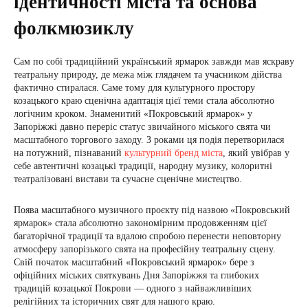
ідентичності міста та основа
фолкмюзиклу
Сам по собі традиційний український ярмарок завжди мав яскраву
театральну природу, де межа між глядачем та учасником дійства
фактично стиралася. Саме тому для культурного простору
козацького краю сценічна адаптація цієї теми стала абсолютно
логічним кроком. Знаменитий «Покровський ярмарок» у
Запоріжжі давно переріс статус звичайного міського свята чи
масштабного торгового заходу. З роками ця подія перетворилася
на потужний, пізнаваний
культурний бренд міста
, який увібрав у
себе автентичні козацькі традиції, народну музику, колоритні
театралізовані вистави та сучасне сценічне мистецтво.
Поява масштабного музичного проєкту під назвою «Покровський
ярмарок» стала абсолютно закономірним продовженням цієї
багаторічної традиції та вдалою спробою перенести неповторну
атмосферу запорізького свята на професійну театральну сцену.
Свій початок масштабний «Покровський ярмарок» бере з
офіційних міських святкувань Дня Запоріжжя та глибоких
традицій козацької Покрови — одного з найважливіших
релігійних та історичних свят для нашого краю.