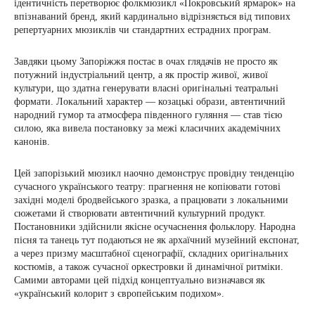
ідентичність перетворює фолкмюзикл «Покровський ярмарок» на
впізнаваний бренд, який кардинально відрізняється від типових
репертуарних мюзиклів чи стандартних естрадних програм.
Завдяки цьому Запоріжжя постає в очах глядачів не просто як
потужний індустріальний центр, а як простір живої, живої
культури, що здатна генерувати власні оригінальні театральні
формати. Локальний характер — козацькі образи, автентичний
народний гумор та атмосфера південного гуляння — став тією
силою, яка вивела постановку за межі класичних академічних
канонів.
Цей запорізький мюзикл наочно демонструє провідну тенденцію
сучасного українського театру: прагнення не копіювати готові
західні моделі бродвейського зразка, а працювати з локальними
сюжетами й створювати автентичний культурний продукт.
Постановники здійснили якісне осучаснення фольклору. Народна
пісня та танець тут подаються не як архаїчний музейний експонат,
а через призму масштабної сценографії, складних оригінальних
костюмів, а також сучасної оркестровки й динамічної ритміки.
Самими авторами цей підхід концептуально визначався як
«український колорит з європейським подихом».