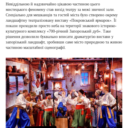
Невіддільною й надзвичайно цікавою частиною цього
мистецького феномену став вихід театру за межі звичної зали.
Спеціально для мешканців та гостей міста було створено окрему
ландшафтну театралізовану виставу «Покровський ярмарок». Її
покази проходили просто неба на території знакового історико-
культурного комплексу «700-річний Запорозький дуб». Таке
рішення дозволило буквально вписати драматургію вистави у
запорізький ландшафт, зробивши саме місто природною та живою
частиною масштабної сценографії.