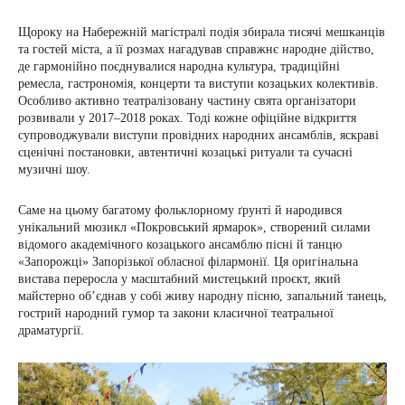
Щороку на Набережній магістралі подія збирала тисячі мешканців
та гостей міста, а її розмах нагадував справжнє народне дійство,
де гармонійно поєднувалися народна культура, традиційні
ремесла, гастрономія, концерти та виступи козацьких колективів.
Особливо активно театралізовану частину свята організатори
розвивали у 2017–2018 роках. Тоді кожне офіційне відкриття
супроводжували виступи провідних народних ансамблів, яскраві
сценічні постановки, автентичні козацькі ритуали та сучасні
музичні шоу.
Саме на цьому багатому фольклорному ґрунті й народився
унікальний мюзикл «Покровський ярмарок», створений силами
відомого академічного козацького ансамблю пісні й танцю
«Запорожці» Запорізької обласної філармонії. Ця оригінальна
вистава переросла у масштабний мистецький проєкт, який
майстерно об’єднав у собі живу народну пісню, запальний танець,
гострий народний гумор та закони класичної театральної
драматургії.