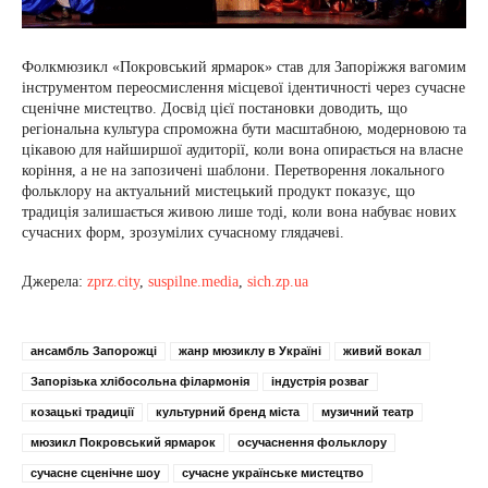
Фолкмюзикл «Покровський ярмарок» став для Запоріжжя вагомим
інструментом переосмислення місцевої ідентичності через сучасне
сценічне мистецтво. Досвід цієї постановки доводить, що
регіональна культура спроможна бути масштабною, модерновою та
цікавою для найширшої аудиторії, коли вона опирається на власне
коріння, а не на запозичені шаблони. Перетворення локального
фольклору на актуальний мистецький продукт показує, що
традиція залишається живою лише тоді, коли вона набуває нових
сучасних форм, зрозумілих сучасному глядачеві.
Джерела:
zprz.city
,
suspilne.media
,
sich.zp.ua
ансамбль Запорожці
жанр мюзиклу в Україні
живий вокал
Запорізька хлібосольна філармонія
індустрія розваг
козацькі традиції
культурний бренд міста
музичний театр
мюзикл Покровський ярмарок
осучаснення фольклору
сучасне сценічне шоу
сучасне українське мистецтво