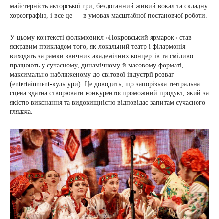
майстерність акторської гри, бездоганний живий вокал та складну
хореографію, і все це — в умовах масштабної постановчої роботи.
У цьому контексті фолкмюзикл «Покровський ярмарок» став
яскравим прикладом того, як локальний театр і філармонія
виходять за рамки звичних академічних концертів та сміливо
працюють у сучасному, динамічному й масовому форматі,
максимально наближеному до світової індустрії розваг
(entertainment-культури). Це доводить, що запорізька театральна
сцена здатна створювати конкурентоспроможний продукт, який за
якістю виконання та видовищністю відповідає запитам сучасного
глядача.