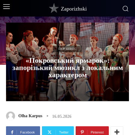
Zaporizhski
ШОУ-БІЗНЕС
«Покровський ярмарок»:
запорізький мюзикл з локальним
характером
Olha Karpus
16.05.2026
Facebook
Twitter
Pinterest