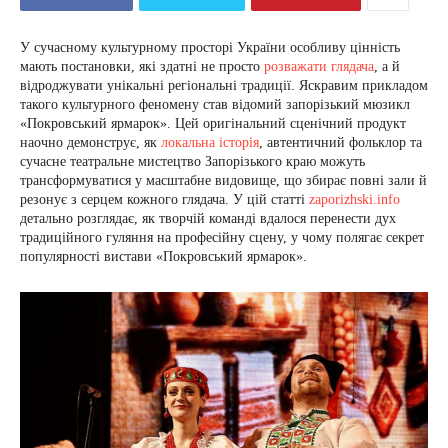
У сучасному культурному просторі України особливу цінність
мають постановки, які здатні не просто
розважати глядача
, а й
відроджувати унікальні регіональні традиції. Яскравим прикладом
такого культурного феномену став відомий запорізький мюзикл
«Покровський ярмарок». Цей оригінальний сценічний продукт
наочно демонструє, як
локальна історія
, автентичний фольклор та
сучасне театральне мистецтво Запорізького краю можуть
трансформуватися у масштабне видовище, що збирає повні зали й
резонує з серцем кожного глядача. У цій статті
zaporizhski.info
детально розглядає, як творчій команді вдалося перенести дух
традиційного гуляння на професійну сцену, у чому полягає секрет
популярності вистави «Покровський ярмарок».