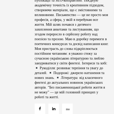
публікації та SEO-копірайтинг. Поєдную
академічну точність із креативним підходом,
створюючи матеріали, що є змістовними та
впливовими. Письменство — це не просто моя
професія, а сфера, у якій я перебуваю все
життя. Мій шлях почався з дитячого
захоплення анкетами та листуванням, що
згодом переросло в серйозну роботу над
поезією та прозою. Маю в доробку перемоги в
поетичних конкурсах та досвід написання книг.
Моя пристрасть до слова підкріплюється
постійним читанням: я уважно стежу за
сучасною українською літературою та люблю
занурюватися у світи фентезі. Інтереси та хобі:
Рукоділля: розвиває терпіння та увагу до
деталей.
Подорожі: джерело натхнення та
нових знань.
Література: від класичного
фентезі до актуальних новинок українських
авторів. “Без письменницької роботи життя я
не можу” — це мій головний принцип у
роботі та житті.