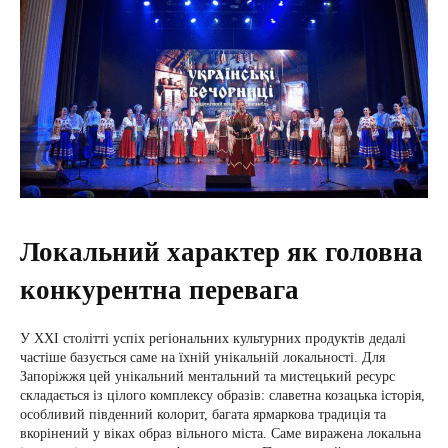
Локальний характер як головна
конкурентна перевага
У XXI столітті успіх регіональних культурних продуктів дедалі
частіше базується саме на їхній унікальній локальності. Для
Запоріжжя цей унікальний ментальний та мистецький ресурс
складається із цілого комплексу образів: славетна козацька історія,
особливий південний колорит, багата ярмаркова традиція та
вкорінений у віках образ вільного міста. Саме виражена локальна