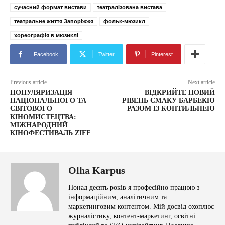
сучасний формат вистави
театралізована вистава
театральне життя Запоріжжя
фольк-мюзикл
хореографія в мюзиклі
Facebook
Twitter
Pinterest
Previous article
Next article
ПОПУЛЯРИЗАЦІЯ
ВІДКРИЙТЕ НОВИЙ
НАЦІОНАЛЬНОГО ТА
РІВЕНЬ СМАКУ БАРБЕКЮ
СВІТОВОГО
РАЗОМ ІЗ КОПТИЛЬНЕЮ
КІНОМИСТЕЦТВА:
МІЖНАРОДНИЙ
КІНОФЕСТИВАЛЬ ZIFF
Olha Karpus
Понад десять років я професійно працюю з
інформаційним, аналітичним та
маркетинговим контентом. Мій досвід охоплює
журналістику, контент-маркетинг, освітні