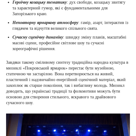
Героїчну козацьку тематику
: дух свободи, козацьку звитягу
та характерний гумор, які є фундаментальними для
Запорізького краю.
Неповторну ярмаркову атмосферу
: гамір, азарт, інтерактив із
глядачем та відчуття великого спільного свята.
Сучасну сценічну динаміку
: швидку зміну планів, масштабні
масові сцени, професійне світлове шоу та сучасні
хореографічні рішення.
Завдяки такому сміливому синтезу традиційна народна культура в
мюзиклі «Покровський ярмарок» перестає бути музейною,
статичною чи застарілою. Вона перетворюється на живий,
пластичний і надзвичайно енергійний сценічний матеріал, який
захоплює як старше покоління, так і вибагливу молодь. Мюзикл
доводить, що українські традиції та фолкмотиви можуть бути
основою для створення стильного, яскравого та драйвового
сучасного шоу.