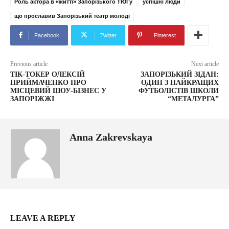
Роль актора в «житті» Запорізького ТЮГу
успішні люди
що прославив Запорізький театр молоді
Facebook
Twitter
Pinterest
Previous article
Next article
ТІК-ТОКЕР ОЛЕКСІЙ
ЗАПОРІЗЬКИЙ ЗІДАН:
ПРИЙМАЧЕНКО ПРО
ОДИН З НАЙКРАЩИХ
МІСЦЕВИЙ ШОУ-БІЗНЕС У
ФУТБОЛІСТІВ ШКОЛИ
ЗАПОРІЖЖІ
“МЕТАЛУРГА”
Anna Zakrevskaya
LEAVE A REPLY