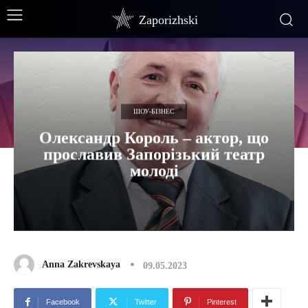
Zaporizhski
ШОУ-БІЗНЕС
Олександр Король – актор, що
прославив Запорізький театр
молоді
Anna Zakrevskaya
09.05.2023
Facebook
Twitter
Pinterest