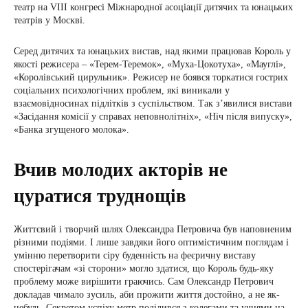
театр на VІІІ конгресі Міжнародної асоціації дитячих та юнацьких
театрів у Москві.
Серед дитячих та юнацьких вистав, над якими працював Король у
якості режисера – «Терем-Теремок», «Муха-Цокотуха», «Мауглі»,
«Королівський цирульник». Режисер не боявся торкатися гострих
соціальних психологічних проблем, які виникали у
взаємовідносинах підлітків з суспільством. Так з’явилися вистави
«Засідання комісії у справах неповнолітніх», «Ніч після випуску»,
«Банка згущеного молока».
Вчив молодих акторів не
цуратися труднощів
Життєвий і творчий шлях Олександра Петровича був наповненим
різними подіями. І лише завдяки його оптимістичним поглядам і
умінню перетворити сіру буденність на феєричну виставу
спостерігачам «зі сторони» могло здатися, що Король будь-яку
проблему може вирішити граючись. Сам Олександр Петрович
докладав чимало зусиль, аби прожити життя достойно, а не як-
небудь. Секретом успіху метр поділився з колегами та учнями на