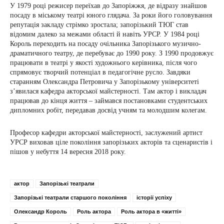
У 1979 році режисер переїхав до Запоріжжя, де відразу знайшов
посаду в міському театрі юного глядача. За роки його головування
репутація закладу стрімко зростала; запорізький ТЮГ став
відомим далеко за межами області й навіть УРСР. У 1984 році
Король переходить на посаду очільника Запорізького музично-
драматичного театру, де перебуває до 1990 року. З 1990 продовжує
працювати в театрі у якості художнього керівника, після чого
спрямовує творчий потенціал в педагогічне русло. Завдяки
старанням Олександра Петровича у Запорізькому університеті
з’явилася кафедра акторської майстерності. Там актор і викладач
працював до кінця життя – займався постановками студентських
дипломних робіт, передавав досвід учням та молодшим колегам.
Професор кафедри акторської майстерності, заслужений артист
УРСР виховав ціле покоління запорізьких акторів та сценаристів і
пішов у небуття 14 вересня 2018 року.
актор
Запорізькі театрали
Запорізькі театрали старшого покоління
історії успіху
Олександр Король
Роль актора
Роль актора в «житті»