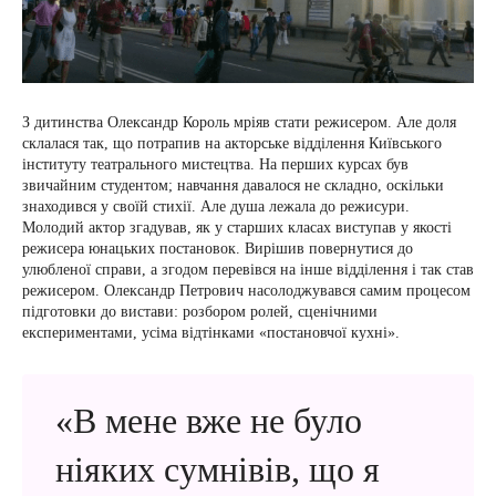
З дитинства Олександр Король мріяв стати режисером. Але доля
склалася так, що потрапив на акторське відділення Київського
інституту театрального мистецтва. На перших курсах був
звичайним студентом; навчання давалося не складно, оскільки
знаходився у своїй стихії. Але душа лежала до режисури.
Молодий актор згадував, як у старших класах виступав у якості
режисера юнацьких постановок. Вирішив повернутися до
улюбленої справи, а згодом перевівся на інше відділення і так став
режисером. Олександр Петрович насолоджувався самим процесом
підготовки до вистави: розбором ролей, сценічними
експериментами, усіма відтінками «постановчої кухні».
«В мене вже не було
ніяких сумнівів, що я