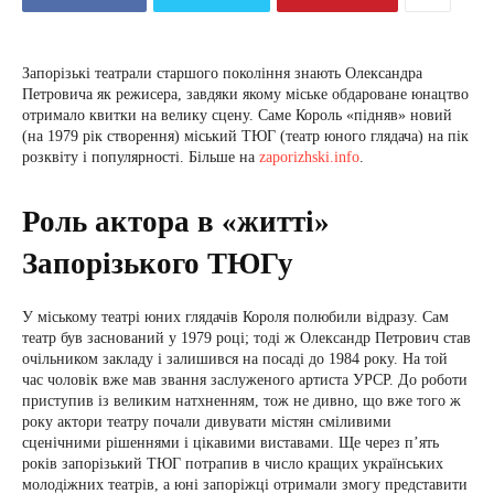
Запорізькі театрали старшого покоління знають Олександра
Петровича як режисера, завдяки якому міське обдароване юнацтво
отримало квитки на велику сцену. Саме Король «підняв» новий
(на 1979 рік створення) міський ТЮГ (театр юного глядача) на пік
розквіту і популярності. Більше на
zaporizhski.info
.
Роль актора в «житті»
Запорізького ТЮГу
У міському театрі юних глядачів Короля полюбили відразу. Сам
театр був заснований у 1979 році; тоді ж Олександр Петрович став
очільником закладу і залишився на посаді до 1984 року. На той
час чоловік вже мав звання заслуженого артиста УРСР. До роботи
приступив із великим натхненням, тож не дивно, що вже того ж
року актори театру почали дивувати містян сміливими
сценічними рішеннями і цікавими виставами. Ще через п’ять
років запорізький ТЮГ потрапив в число кращих українських
молодіжних театрів, а юні запоріжці отримали змогу представити