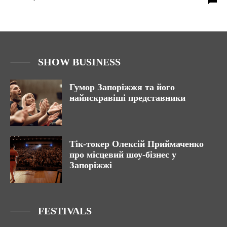
SHOW BUSINESS
Гумор Запоріжжя та його
найяскравіші представники
Тік-токер Олексій Приймаченко
про місцевий шоу-бізнес у
Запоріжжі
FESTIVALS