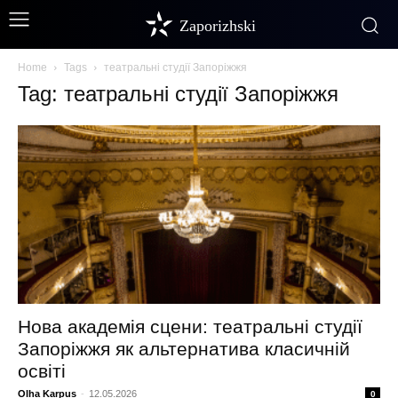
Zaporizhski
Home
Tags
театральні студії Запоріжжя
Tag: театральні студії Запоріжжя
Нова академія сцени: театральні студії
Запоріжжя як альтернатива класичній
освіті
Olha Karpus
-
12.05.2026
0