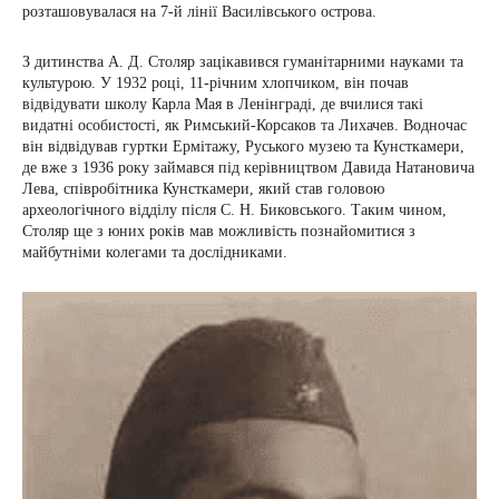
розташовувалася на 7-й лінії Василівського острова.
З дитинства А. Д. Столяр зацікавився гуманітарними науками та
культурою. У 1932 році, 11-річним хлопчиком, він почав
відвідувати школу Карла Мая в Ленінграді, де вчилися такі
видатні особистості, як Римський-Корсаков та Лихачев. Водночас
він відвідував гуртки Ермітажу, Руського музею та Кунсткамери,
де вже з 1936 року займався під керівництвом Давида Натановича
Лева, співробітника Кунсткамери, який став головою
археологічного відділу після С. Н. Биковського. Таким чином,
Столяр ще з юних років мав можливість познайомитися з
майбутніми колегами та дослідниками.