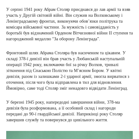
У серпні 1941 року Абрам Столяр приєднався до лав армії та взяв
участь у Другій світовій війні. Він служив на Волховському і
Ленінградському фронтах, виконуючи обов’язки політрука та
комісара військової частини. За мужність і самовідданість у
боротьбі був відзначений Орденом Вітчизняної війни II ступеня та
нагороджений медаллю “За оборону Ленінграда”.
Фронтовий шлях Абрама Столяра був насиченим та цікавим. У
складі 378-ї дивізії він брав участь у Любанській наступальній
операції 1942 року, включаючи бої за річку Волхов, тривалі
зіткнення під Спаською Полістю та М’ясним Бором. У квітні
дивізія, разом із залишками 2-ї ударної армії, змогла вирватися з
оточення, після чого була відправлена в тил для відновлення.
Ймовірно, саме тоді Столяр зміг ненадовго відвідати Ленінград.
У березні 1945 року, напередодні завершення війни, 378-ма
дивізія була розформована, а її особовий склад і нагороди
передані до 90-ї гвардійської дивізії. Наприкінці року Столяр
завершив службу та повернувся до цивільного життя.