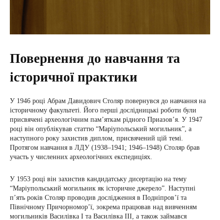
Повернення до навчання та
історичної практики
У 1946 році Абрам Давидович Столяр повернувся до навчання на
історичному факультеті. Його перші дослідницькі роботи були
присвячені археологічним пам’яткам рідного Приазов’я. У 1947
році він опублікував статтю “Маріупольський могильник”, а
наступного року захистив диплом, присвячений цій темі.
Протягом навчання в ЛДУ (1938–1941; 1946–1948) Столяр брав
участь у численних археологічних експедиціях.
У 1953 році він захистив кандидатську дисертацію на тему
“Маріупольський могильник як історичне джерело”. Наступні
п’ять років Столяр проводив дослідження в Подніпров’ї та
Північному Причорномор’ї, зокрема працював над вивченням
могильників Василівка I та Василівка III, а також займався