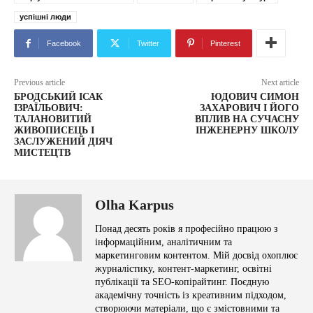
успішні люди
Facebook
Twitter
Pinterest
Previous article
Next article
БРОДСЬКИЙ ІСАК
ЮДОВИЧ СИМОН
ІЗРАЇЛЬОВИЧ:
ЗАХАРОВИЧ І ЙОГО
ТАЛАНОВИТИЙ
ВПЛИВ НА СУЧАСНУ
ЖИВОПИСЕЦЬ І
ІНЖЕНЕРНУ ШКОЛУ
ЗАСЛУЖЕНИЙ ДІЯЧ
МИСТЕЦТВ
Olha Karpus
Понад десять років я професійно працюю з
інформаційним, аналітичним та
маркетинговим контентом. Мій досвід охоплює
журналістику, контент-маркетинг, освітні
публікації та SEO-копірайтинг. Поєдную
академічну точність із креативним підходом,
створюючи матеріали, що є змістовними та