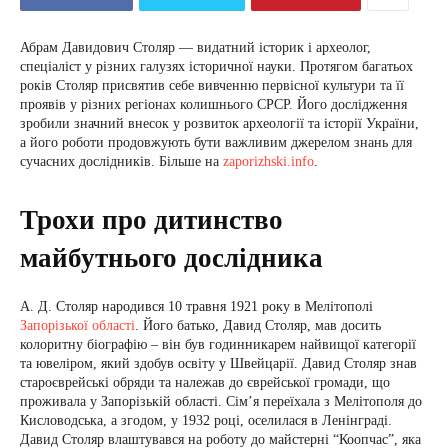
Абрам Давидович Столяр — видатний історик і археолог,
спеціаліст у різних галузях історичної науки. Протягом багатьох
років Столяр присвятив себе вивченню первісної культури та її
проявів у різних регіонах колишнього СРСР. Його дослідження
зробили значний внесок у розвиток археології та історії України,
а його роботи продовжують бути важливим джерелом знань для
сучасних дослідників. Більше на
zaporizhski.info
.
Трохи про дитинство
майбутнього дослідника
А. Д. Столяр народився 10 травня 1921 року в Мелітополі
Запорізької області
. Його батько, Давид Столяр, мав досить
колоритну біографію – він був годинникарем найвищої категорії
та ювеліром, який здобув освіту у Швейцарії. Давид Столяр знав
староєврейські обряди та належав до єврейської громади, що
проживала у Запорізькій області. Сім’я переїхала з Мелітополя до
Кисловодська, а згодом, у 1932 році, оселилася в Ленінграді.
Давид Столяр влаштувався на роботу до майстерні “Коопчас”, яка