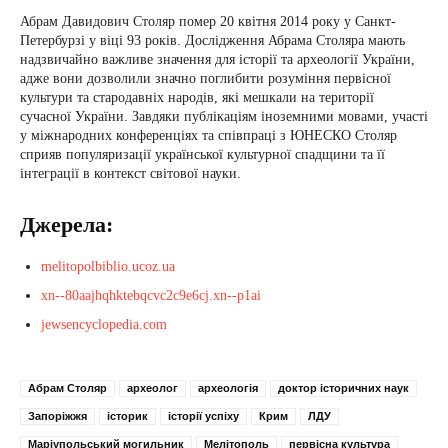
Абрам Давидович Столяр помер 20 квітня 2014 року у Санкт-
Петербурзі у віці 93 років. Дослідження Абрама Столяра мають
надзвичайно важливе значення для історії та археології України,
адже вони дозволили значно поглибити розуміння первісної
культури та стародавніх народів, які мешкали на території
сучасної України. Завдяки публікаціям іноземними мовами, участі
у міжнародних конференціях та співпраці з ЮНЕСКО Столяр
сприяв популяризації української культурної спадщини та її
інтеграції в контекст світової науки.
Джерела:
melitopolbiblio.ucoz.ua
xn--80aajhqhktebqcvc2c9e6cj.xn--p1ai
jewsencyclopedia.com
Абрам Столяр
археолог
археологія
доктор історичних наук
Запоріжжя
історик
історії успіху
Крим
ЛДУ
Маріупольський могильник
Мелітополь
первісна культура