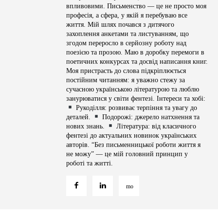
впливовими. Письменство — це не просто моя
професія, а сфера, у якій я перебуваю все
життя. Мій шлях почався з дитячого
захоплення анкетами та листуванням, що
згодом переросло в серйозну роботу над
поезією та прозою. Маю в доробку перемоги в
поетичних конкурсах та досвід написання книг.
Моя пристрасть до слова підкріплюється
постійним читанням: я уважно стежу за
сучасною українською літературою та люблю
занурюватися у світи фентезі. Інтереси та хобі:
Рукоділля: розвиває терпіння та увагу до
деталей.
Подорожі: джерело натхнення та
нових знань.
Література: від класичного
фентезі до актуальних новинок українських
авторів. “Без письменницької роботи життя я
не можу” — це мій головний принцип у
роботі та житті.