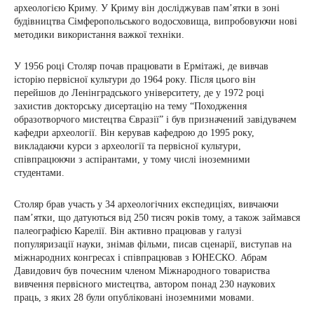
археологією Криму. У Криму він досліджував пам’ятки в зоні
будівництва Сімферопольського водосховища, випробовуючи нові
методики використання важкої техніки.
У 1956 році Столяр почав працювати в Ермітажі, де вивчав
історію первісної культури до 1964 року. Після цього він
перейшов до Ленінградського університету, де у 1972 році
захистив докторську дисертацію на тему “Походження
образотворчого мистецтва Євразії” і був призначений завідувачем
кафедри археології. Він керував кафедрою до 1995 року,
викладаючи курси з археології та первісної культури,
співпрацюючи з аспірантами, у тому числі іноземними
студентами.
Столяр брав участь у 34 археологічних експедиціях, вивчаючи
пам’ятки, що датуються від 250 тисяч років тому, а також займався
палеографією Карелії. Він активно працював у галузі
популяризації науки, знімав фільми, писав сценарії, виступав на
міжнародних конгресах і співпрацював з ЮНЕСКО. Абрам
Давидович був почесним членом Міжнародного товариства
вивчення первісного мистецтва, автором понад 230 наукових
праць, з яких 28 були опубліковані іноземними мовами.