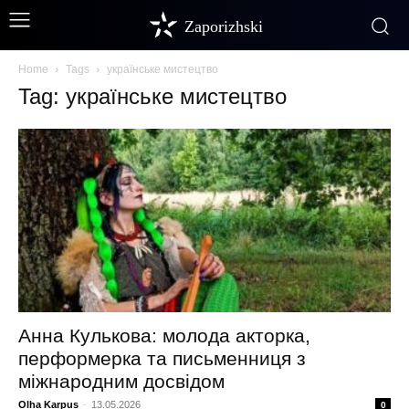
Zaporizhski
Home
Tags
українське мистецтво
Tag: українське мистецтво
Анна Кулькова: молода акторка,
перформерка та письменниця з
міжнародним досвідом
Olha Karpus
-
13.05.2026
0