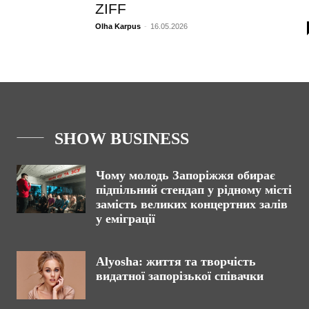
ZIFF
Olha Karpus
-
16.05.2026
SHOW BUSINESS
Чому молодь Запоріжжя обирає
підпільний стендап у рідному місті
замість великих концертних залів
у еміграції
Alyosha: життя та творчість
видатної запорізької співачки