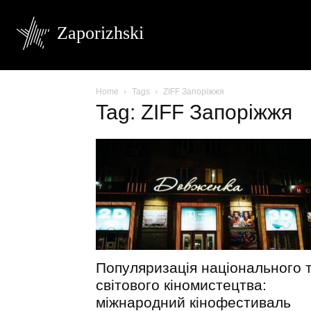
Zaporizhski
Home
Tags
ZIFF Запоріжжя
Tag: ZIFF Запоріжжя
Популяризація національного 
світового кіномистецтва:
міжнародний кінофестиваль