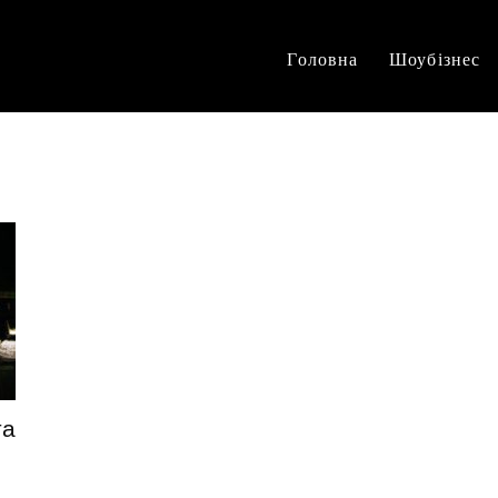
Головна
Шоубізнес
та