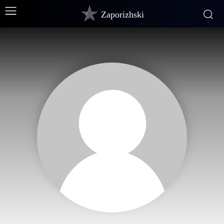
Zaporizhski