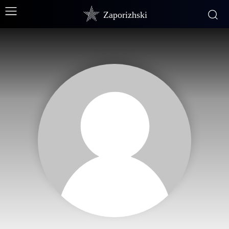
Zaporizhski