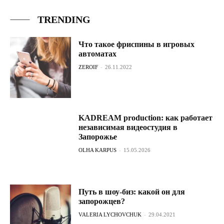
TRENDING
Что такое фриспины в игровых
автоматах
ZEROIF
-
26.11.2022
KADREAM production: как работает
независимая видеостудия в
Запорожье
OLHA KARPUS
-
15.05.2026
Путь в шоу-биз: какой он для
запорожцев?
VALERIA LYCHOVCHUK
-
29.04.2021