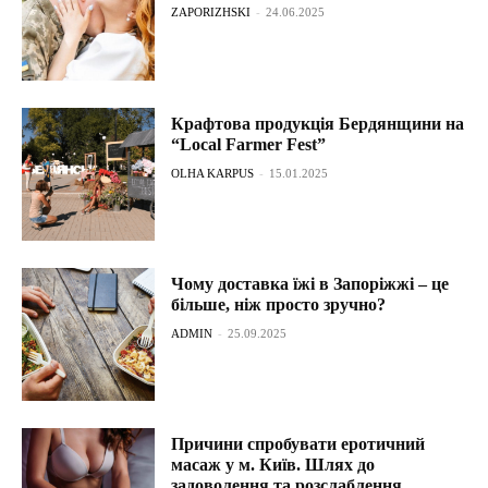
ZAPORIZHSKI
-
24.06.2025
Крафтова продукція Бердянщини на
“Local Farmer Fest”
OLHA KARPUS
-
15.01.2025
Чому доставка їжі в Запоріжжі – це
більше, ніж просто зручно?
ADMIN
-
25.09.2025
Причини спробувати еротичний
масаж у м. Київ. Шлях до
задоволення та розслаблення