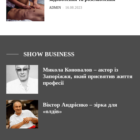
ADMIN
-
16.08.2023
SHOW BUSINESS
Микола Коновалов – актор із
Запоріжжя, який присвятив життя
професії
Віктор Андрієнко – зірка для
«олдів»