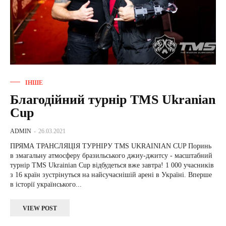
ІНШЕ
Благодійний турнір TMS Ukranian
Cup
ADMIN
-
26.03.2021
ПРЯМА ТРАНСЛЯЦІЯ ТУРНІРУ TMS UKRAINIAN CUP Поринь
в змагальну атмосферу бразильського джиу-джитсу - масштабний
турнір TMS Ukrainian Cup відбудеться вже завтра! 1 000 учасників
з 16 країн зустрінуться на найсучаснішій арені в Україні. Вперше
в історії українського...
VIEW POST