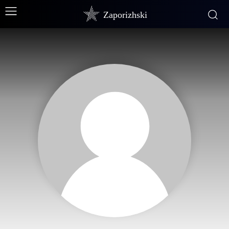
Zaporizhski