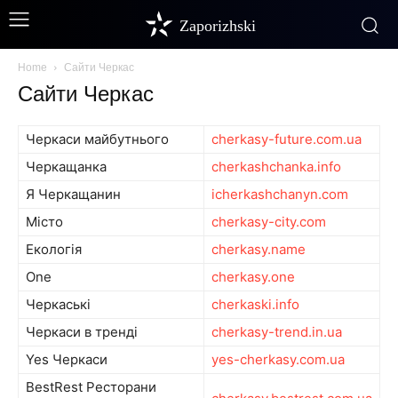
Zaporizhski
Home
Сайти Черкас
Сайти Черкас
Черкаси майбутнього
cherkasy-future.com.ua
Черкащанка
cherkashchanka.info
Я Черкащанин
icherkashchanyn.com
Місто
cherkasy-city.com
Екологія
cherkasy.name
One
cherkasy.one
Черкаські
cherkaski.info
Черкаси в тренді
cherkasy-trend.in.ua
Yes Черкаси
yes-cherkasy.com.ua
BestRest Ресторани