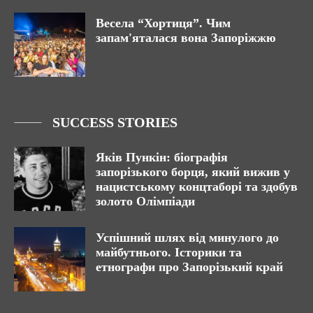
Весела “Хортиця”. Чим
запам'яталася вона Запоріжжю
SUCCESS STORIES
Яків Пункін: біографія
запорізького борця, який вижив у
нацистському концтаборі та здобув
золото Олімпіади
Успішний шлях від минулого до
майбутнього. Історики та
етнографи про Запорізький край