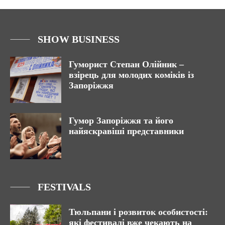
SHOW BUSINESS
Гуморист Степан Олійник –
взірець для молодих коміків із
Запоріжжя
Гумор Запоріжжя та його
найяскравіші представники
FESTIVALS
Тюльпани і розвиток особистості:
які фестивалі вже чекають на