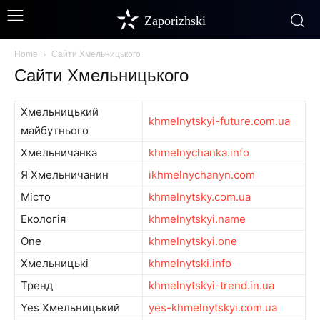
Zaporizhski
Home
Сайти Хмельницького
Сайти Хмельницького
Хмельницький
khmelnytskyi-future.com.ua
майбутнього
Хмельничанка
khmelnychanka.info
Я Хмельничанин
ikhmelnychanyn.com
Місто
khmelnytsky.com.ua
Екологія
khmelnytskyi.name
One
khmelnytskyi.one
Хмельницькі
khmelnytski.info
Тренд
khmelnytskyi-trend.in.ua
Yes Хмельницький
yes-khmelnytskyi.com.ua