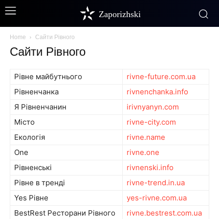
Zaporizhski
Home
Сайти Рівного
Сайти Рівного
Рівне майбутнього
rivne-future.com.ua
Рівненчанка
rivnenchanka.info
Я Рівненчанин
irivnyanyn.com
Місто
rivne-city.com
Екологія
rivne.name
One
rivne.one
Рівненські
rivnenski.info
Рівне в тренді
rivne-trend.in.ua
Yes Рівне
yes-rivne.com.ua
BestRest Ресторани Рівного
rivne.bestrest.com.ua