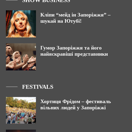
SHOW BUSINESS
Кліпи “мейд ін Запоріжжя” –
шукай на Ютубі!
Гумор Запоріжжя та його
найяскравіші представники
FESTIVALS
Хортиця Фрідом – фестиваль
вільних людей у Запоріжжі