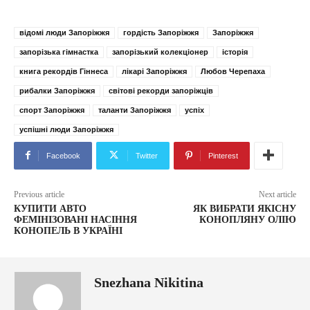
відомі люди Запоріжжя
гордість Запоріжжя
Запоріжжя
запорізька гімнастка
запорізький колекціонер
історія
книга рекордів Гіннеса
лікарі Запоріжжя
Любов Черепаха
рибалки Запоріжжя
світові рекорди запоріжців
спорт Запоріжжя
таланти Запоріжжя
успіх
успішні люди Запоріжжя
Facebook
Twitter
Pinterest
Previous article
Next article
КУПИТИ АВТО
ЯК ВИБРАТИ ЯКІСНУ
ФЕМІНІЗОВАНІ НАСІННЯ
КОНОПЛЯНУ ОЛІЮ
КОНОПЕЛЬ В УКРАЇНІ
Snezhana Nikitina