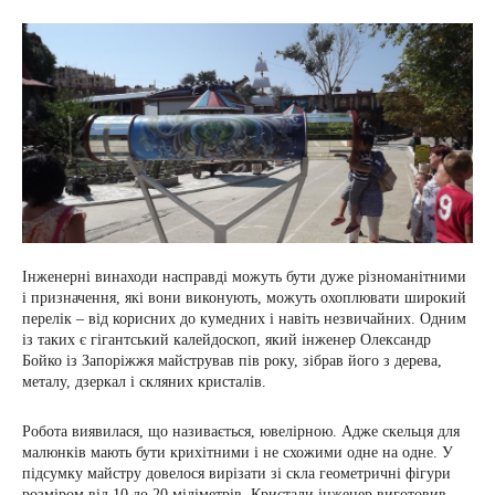
Інженерні винаходи насправді можуть бути дуже різноманітними
і призначення, які вони виконують, можуть охоплювати широкий
перелік – від корисних до кумедних і навіть незвичайних. Одним
із таких є гігантський калейдоскоп, який інженер Олександр
Бойко із Запоріжжя майстрував пів року, зібрав його з дерева,
металу, дзеркал і скляних кристалів.
Робота виявилася, що називається, ювелірною. Адже скельця для
малюнків мають бути крихітними і не схожими одне на одне. У
підсумку майстру довелося вирізати зі скла геометричні фігури
розміром від 10 до 20 міліметрів. Кристали інженер виготовив