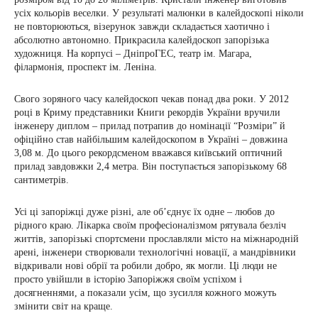
усіх кольорів веселки. У результаті малюнки в калейдоскопі ніколи
не повторюються, візерунок завжди складається хаотично і
абсолютно автономно. Прикрасила калейдоскоп запорізька
художниця. На корпусі – ДніпроГЕС, театр ім. Магара,
філармонія, проспект ім. Леніна.
Свого зоряного часу калейдоскоп чекав понад два роки. У 2012
році в Криму представники Книги рекордів України вручили
інженеру диплом – прилад потрапив до номінації “Розміри” й
офіційно став найбільшим калейдоскопом в Україні – довжина
3,08 м. До цього рекордсменом вважався київський оптичний
прилад завдовжки 2,4 метра. Він поступається запорізькому 68
сантиметрів.
Усі ці запоріжці дуже різні, але об’єднує їх одне – любов до
рідного краю. Лікарка своїм професіоналізмом рятувала безліч
життів, запорізькі спортсмени прославляли місто на міжнародній
арені, інженери створювали технологічні новації, а мандрівники
відкривали нові обрії та робили добро, як могли. Ці люди не
просто увійшли в історію Запоріжжя своїм успіхом і
досягненнями, а показали усім, що зусилля кожного можуть
змінити світ на краще.