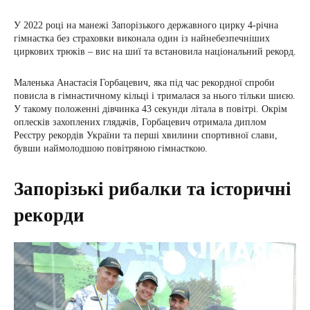
У 2022 році на манежі Запорізького державного цирку 4-річна
гімнастка без страховки виконала один із найнебезпечніших
циркових трюків – вис на шиї та встановила національний рекорд.
Маленька Анастасія Горбацевич, яка під час рекордної спроби
повисла в гімнастичному кільці і трималася за нього тільки шиєю.
У такому положенні дівчинка 43 секунди літала в повітрі. Окрім
оплесків захоплених глядачів, Горбацевич отримала диплом
Реєстру рекордів України та перші хвилини спортивної слави,
бувши наймолодшою повітряною гімнасткою.
Запорізькі рибалки та історичні
рекорди