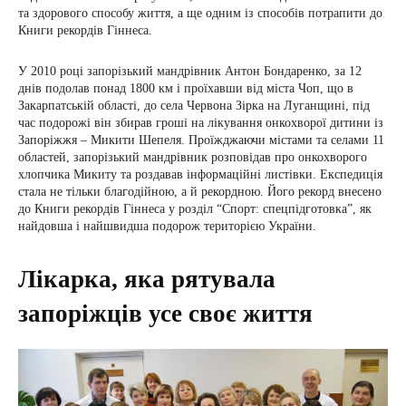
та здорового способу життя, а ще одним із способів потрапити до
Книги рекордів Гіннеса.
У 2010 році запорізький мандрівник Антон Бондаренко, за 12
днів подолав понад 1800 км і проїхавши від міста Чоп, що в
Закарпатській області, до села Червона Зірка на Луганщині, під
час подорожі він збирав гроші на лікування онкохворої дитини із
Запоріжжя – Микити Шепеля. Проїжджаючи містами та селами 11
областей, запорізький мандрівник розповідав про онкохворого
хлопчика Микиту та роздавав інформаційні листівки. Експедиція
стала не тільки благодійною, а й рекордною. Його рекорд внесено
до Книги рекордів Гіннеса у розділ “Спорт: спецпідготовка”, як
найдовша і найшвидша подорож територією України.
Лікарка, яка рятувала
запоріжців усе своє життя