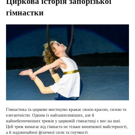
Циркова історія запорізької
гімнастки
Гімнастика та циркове мистецтво вражає своєю красою, силою та
елегантністю. Одним із найзахопливіших, але й
найнебезпечніших трюків у цирковій гімнастиці є вис на шиї.
Цей трюк вимагає від гімнаста не тільки виняткової майстерності,
а й надзвичайної фізичної сили та гнучкості.