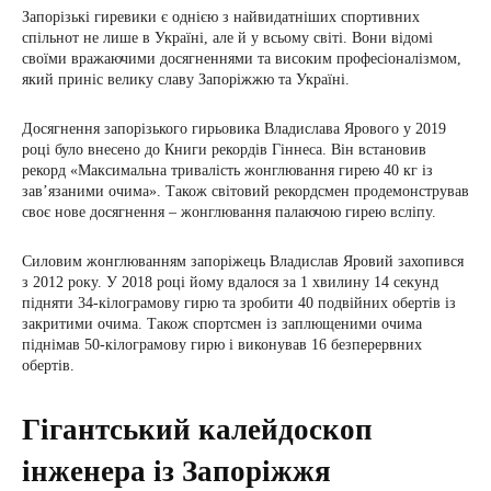
Запорізькі гиревики є однією з найвидатніших спортивних
спільнот не лише в Україні, але й у всьому світі. Вони відомі
своїми вражаючими досягненнями та високим професіоналізмом,
який приніс велику славу Запоріжжю та Україні.
Досягнення запорізького гирьовика Владислава Ярового у 2019
році було внесено до Книги рекордів Гіннеса. Він встановив
рекорд «Максимальна тривалість жонглювання гирею 40 кг із
зав’язаними очима». Також світовий рекордсмен продемонстрував
своє нове досягнення – жонглювання палаючою гирею всліпу.
Силовим жонглюванням запоріжець Владислав Яровий захопився
з 2012 року. У 2018 році йому вдалося за 1 хвилину 14 секунд
підняти 34-кілограмову гирю та зробити 40 подвійних обертів із
закритими очима. Також спортсмен із заплющеними очима
піднімав 50-кілограмову гирю і виконував 16 безперервних
обертів.
Гігантський калейдоскоп
інженера із Запоріжжя