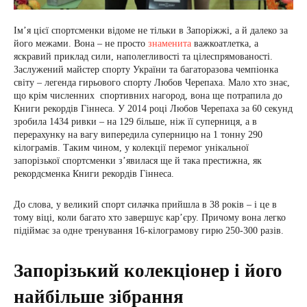
Ім’я цієї спортсменки відоме не тільки в Запоріжжі, а й далеко за
його межами. Вона – не просто
знаменита
важкоатлетка, а
яскравий приклад сили, наполегливості та цілеспрямованості.
Заслужений майстер спорту України та багаторазова чемпіонка
світу – легенда гирьового спорту Любов Черепаха. Мало хто знає,
що крім численних спортивних нагород, вона ще потрапила до
Книги рекордів Гіннеса. У 2014 році Любов Черепаха за 60 секунд
зробила 1434 ривки – на 129 більше, ніж її суперниця, а в
перерахунку на вагу випередила суперницю на 1 тонну 290
кілограмів. Таким чином, у колекції перемог унікальної
запорізької спортсменки з’явилася ще й така престижна, як
рекордсменка Книги рекордів Гіннеса.
До слова, у великий спорт силачка прийшла в 38 років – і це в
тому віці, коли багато хто завершує кар’єру. Причому вона легко
підіймає за одне тренування 16-кілограмову гирю 250-300 разів.
Запорізький колекціонер і його
найбільше зібрання