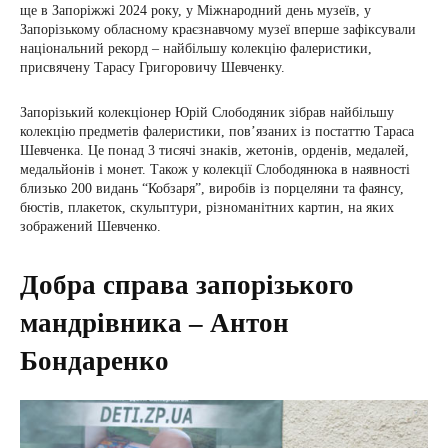
ще в Запоріжжі 2024 року, у Міжнародний день музеїв, у
Запорізькому обласному краєзнавчому музеї вперше зафіксували
національний рекорд – найбільшу колекцію фалеристики,
присвячену Тарасу Григоровичу Шевченку.
Запорізький колекціонер Юрій Слободяник зібрав найбільшу
колекцію предметів фалеристики, пов’язаних із постаттю Тараса
Шевченка. Це понад 3 тисячі знаків, жетонів, орденів, медалей,
медальйонів і монет. Також у колекції Слободянюка в наявності
близько 200 видань “Кобзаря”, виробів із порцеляни та фаянсу,
бюстів, плакеток, скульптури, різноманітних картин, на яких
зображений Шевченко.
Добра справа запорізького
мандрівника – Антон
Бондаренко