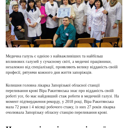
Медична галузь є однією з найважливіших та найбільш
впливових галузей у сучасному світі, а медичні працівники,
незалежно від спеціалізації, проявляють велику відданість своїй
професії, рятуючи кожного дня життя запоріжців.
Колишня головна лікарка Запорізької обласної станції
переливання крові Віра Ракитянська знає про відданість своїй
роботі усе, бо має найдовший стаж роботи в медичній галузі. На
момент підтвердження рекорду, у 2018 році, Віра Ракитянська
мала 72 роки і 4 місяці робочого стажу, із них 27 років лікарка
очолювала Запорізьку обласну станцію переливання крові.