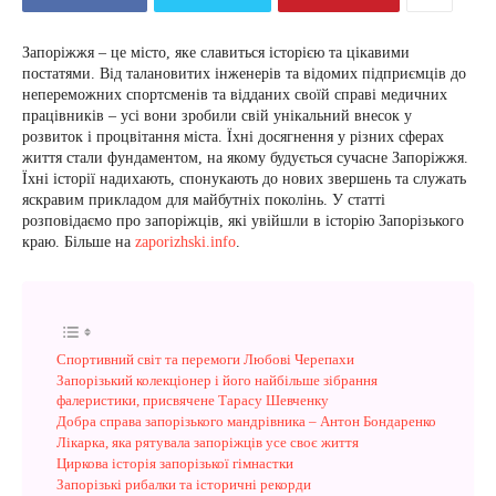
Запоріжжя – це місто, яке славиться історією та цікавими
постатями. Від талановитих інженерів та відомих підприємців до
непереможних спортсменів та відданих своїй справі медичних
працівників – усі вони зробили свій унікальний внесок у
розвиток і процвітання міста. Їхні досягнення у різних сферах
життя стали фундаментом, на якому будується сучасне Запоріжжя.
Їхні історії надихають, спонукають до нових звершень та служать
яскравим прикладом для майбутніх поколінь. У статті
розповідаємо про запоріжців, які увійшли в історію Запорізького
краю. Більше на
zaporizhski.info
.
Спортивний світ та перемоги Любові Черепахи
Запорізький колекціонер і його найбільше зібрання
фалеристики, присвячене Тарасу Шевченку
Добра справа запорізького мандрівника – Антон Бондаренко
Лікарка, яка рятувала запоріжців усе своє життя
Циркова історія запорізької гімнастки
Запорізькі рибалки та історичні рекорди