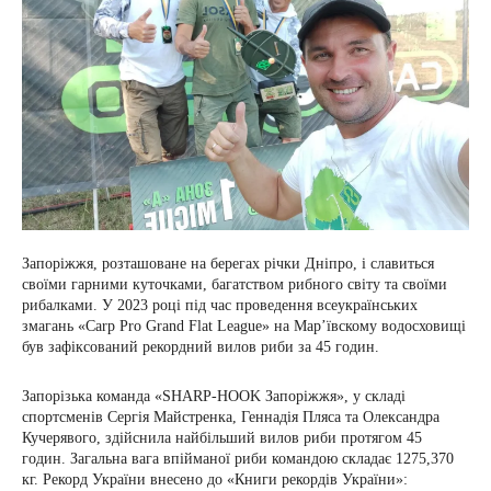
Запоріжжя, розташоване на берегах річки Дніпро, і славиться
своїми гарними куточками, багатством рибного світу та своїми
рибалками. У 2023 році під час проведення всеукраїнських
змагань «Carp Pro Grand Flat League» на Мар’ївскому водосховищі
був зафіксований рекордний вилов риби за 45 годин.
Запорізька команда «SHARP-HOOK Запоріжжя», у складі
спортсменів Сергія Майстренка, Геннадія Пляса та Олександра
Кучерявого, здійснила найбільший вилов риби протягом 45
годин. Загальна вага впійманої риби командою складає 1275,370
кг. Рекорд України внесено до «Книги рекордів України»: