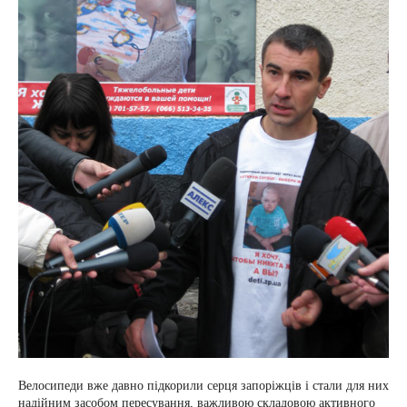
Велосипеди вже давно підкорили серця запоріжців і стали для них
надійним засобом пересування, важливою складовою активного