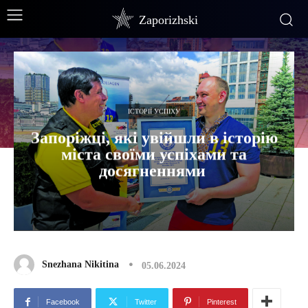
Zaporizhski
ІСТОРІЇ УСПІХУ
Запоріжці, які увійшли в історію
міста своїми успіхами та
досягненнями
Snezhana Nikitina
05.06.2024
Facebook
Twitter
Pinterest