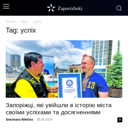
Zaporizhski
Home
Tags
успіх
Tag: успіх
Запоріжці, які увійшли в історію міста
своїми успіхами та досягненнями
Snezhana Nikitina
-
05.06.2024
0