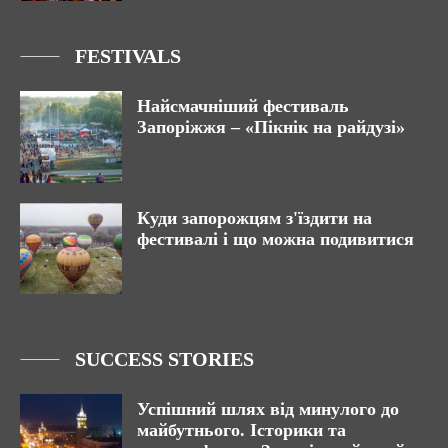
FESTIVALS
Найсмачніший фестиваль
Запоріжжя – «Пікнік на райдузі»
Куди запорожцям з'їздити на
фестивалі і що можна подивитися
SUCCESS STORIES
Успішний шлях від минулого до
майбутнього. Історики та