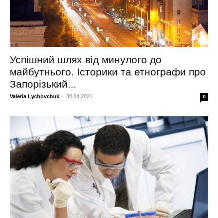
Успішний шлях від минулого до
майбутнього. Історики та етнографи про
Запорізький...
Valeria Lychovchuk
-
30.04.2021
0